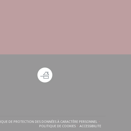
TIQUE DE PROTECTION DES DONNÉES À CARACTÈRE PERSONNEL
FENÊTRE))
UNE NOUVELLE FENÊTRE))
((OUVRE UNE NOUVELLE FENÊTRE))
POLITIQUE DE COOKIES
ACCESSIBILITE
((OUVRE UNE NOUVELLE FENÊTRE))
((OUVRE UNE NOUVELLE FE