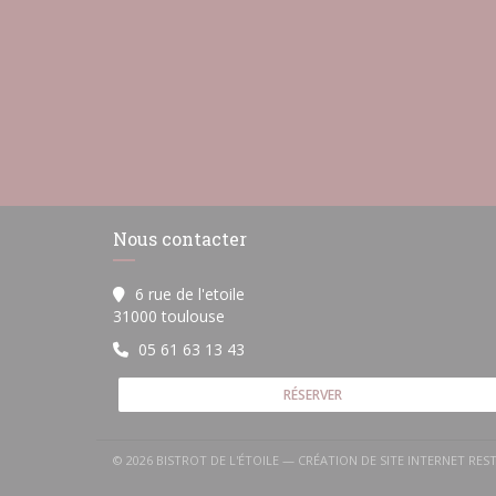
Nous contacter
6 rue de l'etoile
((ouvre une nouvelle fenêtre))
31000 toulouse
05 61 63 13 43
RÉSERVER
© 2026 BISTROT DE L'ÉTOILE — CRÉATION DE SITE INTERNET RE