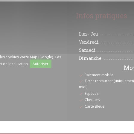
Infos pratiques
Lun
-
Jeu
Vendredi
Samedi
r les cookies Waze Map (Google). Ces
Dimanche
t de localisation.
Autoriser
Moy
Paiement mobile
Titres restaurant (uniquement
midi)
Espèces
Chèques
Carte Bleue