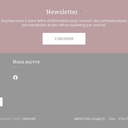
Newsletter
*
Inscrivez-vous à notre lettre d'information pour recevoir des communications
personnalisées et des offres marketing par courriel.
S'ABONNER
Nous suivre
Facebook ((ouvre une nouvelle fenêtre))
((OUVRE UNE NOUVELLE FENÊTRE))
STAURANT AVEC
ZENCHEF
MENTIONS LÉGALES
CGU
POLI
((OUVRE UNE NOUVELLE 
((OUVRE 