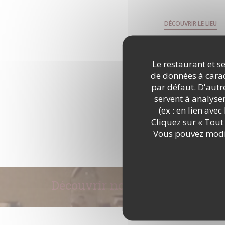
DÉCOUVRIR LE LIEU
Le restaurant et se
de données à caract
par défaut. D'autre
servent à analyse
(ex : en lien ave
Cliquez sur « Tout 
Vous pouvez modif
Découvrir notre carte