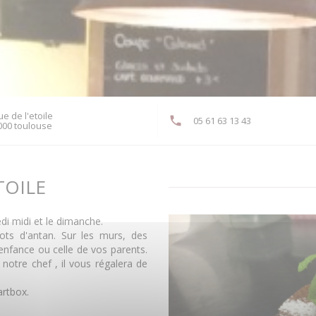
ue de l'etoile
05 61 63 13 43
((ouvre une nouvelle fenêtre))
000 toulouse
TOILE
edi midi et le dimanche.
rots d'antan. Sur les murs, des
enfance ou celle de vos parents.
notre chef , il vous régalera de
rtbox.