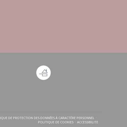
TIQUE DE PROTECTION DES DONNÉES À CARACTÈRE PERSONNEL
FENÊTRE))
UNE NOUVELLE FENÊTRE))
((OUVRE UNE NOUVELLE FENÊTRE))
POLITIQUE DE COOKIES
ACCESSIBILITE
((OUVRE UNE NOUVELLE FENÊTRE))
((OUVRE UNE NOUVELLE FE