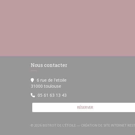
Nous contacter
6 rue de l'etoile
((ouvre une nouvelle fenêtre))
31000 toulouse
05 61 63 13 43
RÉSERVER
© 2026 BISTROT DE L'ÉTOILE — CRÉATION DE SITE INTERNET RE