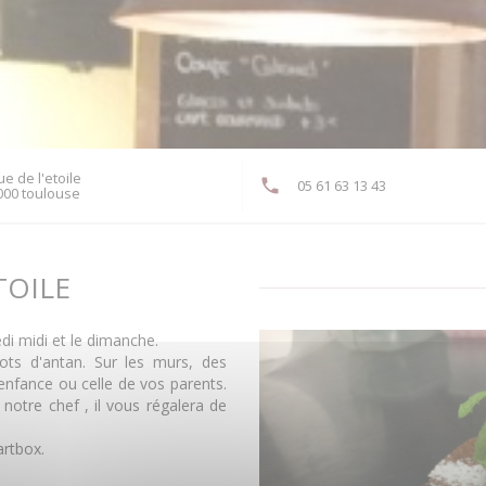
ue de l'etoile
05 61 63 13 43
((ouvre une nouvelle fenêtre))
000 toulouse
TOILE
edi midi et le dimanche.
rots d'antan. Sur les murs, des
enfance ou celle de vos parents.
notre chef , il vous régalera de
rtbox.