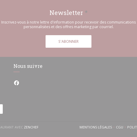
Newsletter
*
Inscrivez-vous à notre lettre d'information pour recevoir des communications
personnalisées et des offres marketing par courriel.
S'ABONNER
Nous suivre
Facebook ((ouvre une nouvelle fenêtre))
((OUVRE UNE NOUVELLE FENÊTRE))
STAURANT AVEC
ZENCHEF
MENTIONS LÉGALES
CGU
POLI
((OUVRE UNE NOUVELLE 
((OUVRE 