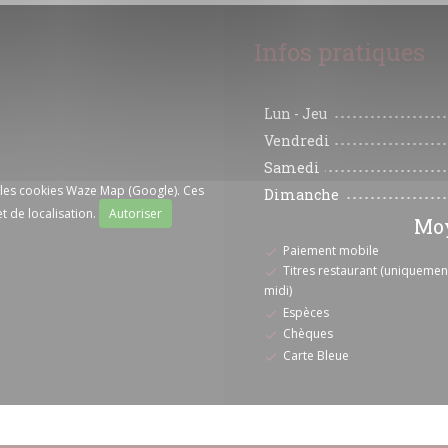
Infos pratiques
Lun
-
Jeu
Vendredi
Samedi
r les cookies Waze Map (Google). Ces
Dimanche
t de localisation.
Autoriser
Moy
Paiement mobile
Titres restaurant (uniquement
midi)
Espèces
Chèques
Carte Bleue