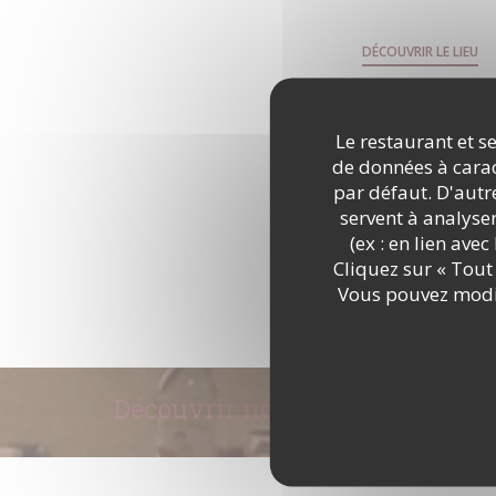
DÉCOUVRIR LE LIEU
Le restaurant et se
de données à caract
par défaut. D'autre
servent à analyse
(ex : en lien ave
Cliquez sur « Tout 
Vous pouvez modif
Découvrir notre carte