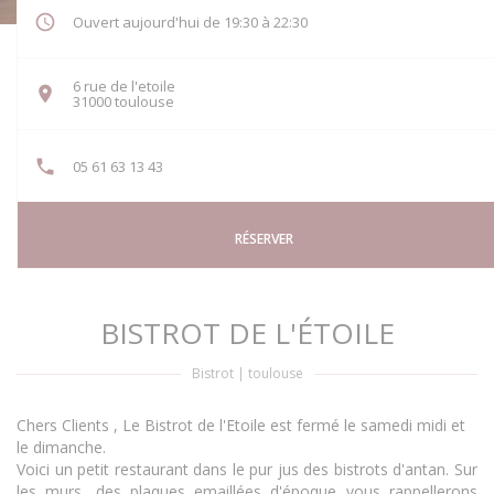
Ouvert aujourd'hui de 19:30 à 22:30
6 rue de l'etoile
((ouvre une nouvelle fenêtre))
31000 toulouse
05 61 63 13 43
RÉSERVER
BISTROT DE L'ÉTOILE
Bistrot
|
toulouse
Chers Clients , Le Bistrot de l'Etoile est fermé le samedi midi et
le dimanche.
Voici un petit restaurant dans le pur jus des bistrots d'antan. Sur
les murs, des plaques emaillées d'époque vous rappellerons