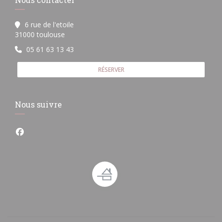
6 rue de l'etoile
((ouvre une nouvelle fenêtre))
31000 toulouse
05 61 63 13 43
RÉSERVER
Nous suivre
Facebook ((ouvre une nouvelle fenêtre))