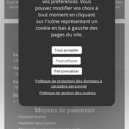
vos préférences. Vous
Pour afficher la carte interactive Waze, vous devez accepter les cookies
pouvez modifier vos choix à
Waze Map (Google). Ces cookies peuvent collecter des données de
tout moment en cliquant
navigation et de localisation.
Autoriser
sur l'icône représentant un
cookie en bas à gauche des
pages du site.
Infos pratiques
Horaires
Tout accepter
Lun
-
Jeu
12h00 - 13h45
19h30 - 22h00
Tout refuser
•
Vendredi
Personnaliser
12h00 - 13h45
19h30 - 22h30
•
Politique de protection des données à
Samedi
caractère personnel
19h30 - 22h30
Politique de gestion des cookies
Dimanche
Fermé
Moyens de paiement
Paiement mobile
Paiement Sans Contact