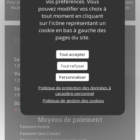
vos préférences. Vous
Pour afficher la carte interactive Waze, vous devez accepter les cookies
pouvez modifier vos choix à
Waze Map (Google). Ces cookies peuvent collecter des données de
tout moment en cliquant
navigation et de localisation.
Autoriser
sur l'icône représentant un
cookie en bas à gauche des
pages du site.
Infos pratiques
Horaires
Tout accepter
Lun
-
Jeu
12h00 - 13h45
19h30 - 22h00
Tout refuser
•
Vendredi
Personnaliser
12h00 - 13h45
19h30 - 22h30
•
Politique de protection des données à
Samedi
caractère personnel
19h30 - 22h30
Politique de gestion des cookies
Dimanche
Fermé
Moyens de paiement
Paiement mobile
Paiement Sans Contact