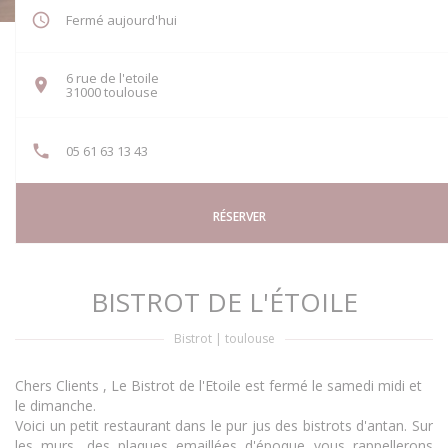
Fermé aujourd'hui
6 rue de l'etoile
((ouvre une nouvelle fenêtre))
31000 toulouse
05 61 63 13 43
RÉSERVER
BISTROT DE L'ÉTOILE
Bistrot
|
toulouse
Chers Clients , Le Bistrot de l'Etoile est fermé le samedi midi et
le dimanche.
Voici un petit restaurant dans le pur jus des bistrots d'antan. Sur
les murs, des plaques emaillées d'époque vous rappellerons