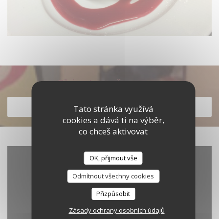
Objevte naše menu
OBJEVTE NAŠE MENU
Tato stránka využívá
cookies a dává ti na výběr,
co chceš aktivovat
OK, přijmout vše
Odmítnout všechny cookies
Přizpůsobit
Zásady ochrany osobních údajů