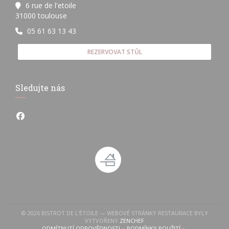
6 rue de l'etoile
((otevře se v novém okně))
31000 toulouse
05 61 63 13 43
REZERVOVAT STŮL
Sledujte nás
Facebook ((otevře se v novém okně))
© 2026 BISTROT DE L'ÉTOILE — WEBOVÉ STRÁNKY RESTAURACE BYLY
((OTEVŘE SE V NOVÉM OKNĚ))
VYTVOŘENY
ZENCHEF
ODMÍTNUTÍ ODPOVĚDNOSTI
PODMÍNKY POUŽITÍ