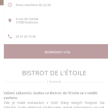
Dnes otevřeno do 22:30
6 rue de l'etoile
((otevře se v novém okně))
31000 toulouse
05 61 63 13 43
REZERVOVAT STŮL
BISTROT DE L'ÉTOILE
|
toulouse
Vážení zákazníci, budou Le Bistrot de l'Etoile se v neděli
zavřeno.
Zde je malá restaurace v čisté šťávy starých hospod. Na
stěnách, bude výběrové smaltované cedule připomenou na své