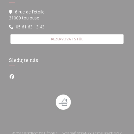
6 rue de l'etoile
((otevře se v novém okně))
31000 toulouse
05 61 63 13 43
REZERVOVAT STŮL
Sledujte nás
Facebook ((otevře se v novém okně))
© 2026 BISTROT DE L'ÉTOILE — WEBOVÉ STRÁNKY RESTAURACE BYLY