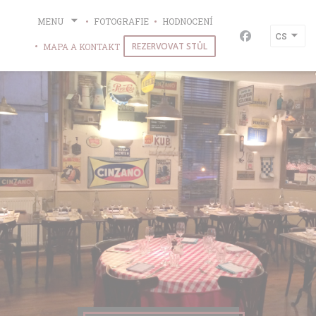
Panel pro správu cookies
MENU
FOTOGRAFIE
HODNOCENÍ
CS
Facebook ((o
REZERVOVAT STŮL
MAPA A KONTAKT