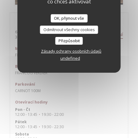
co chceš aktivovat
OK, přijmout vše
Obecné informace
Odmítnout všechny cookies
6 rue de l'etoile
NASMĚROVÁNÍ
((otevře se v novém okně))
31000 toulouse
Přizpůsobit
Metro
Zásady ochrany osobních údajů
FRANCOIS VERDIER
undefined
Bike station
FRANCOIS VERDIER
Parkování
CARNOT 100M
Otevírací hodiny
Pon
-
Čt
12:00 - 13:45
19:30 - 22:00
•
Pátek
12:00 - 13:45
19:30 - 22:30
•
Sobota