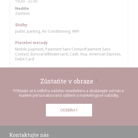
19:30 - 22:30
Neděle
Zavřeno
Služby
public parking, Air Conditioning, WIFI
Platební metody
Mobile payment, Paiement Sans ContactPaiement Sans
Contact, Eurocard/Mastercard, Cash, Visa, American Express,
Debit Card
Zůstaňte v obraze
*
Přihlaste se k odběru našeho newsletteru a dostávejte od nás e-
mailem personalizovaná sdělení a marketingové nabídky.
ODEBÍRAT
Kontaktujte nás