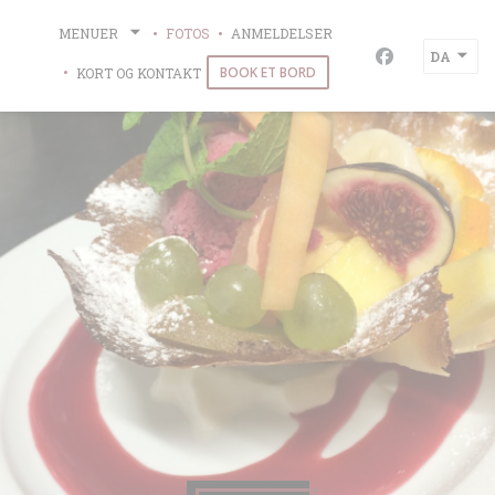
CCookie-styringspanel
MENUER
FOTOS
ANMELDELSER
DA
Facebook ((åb
BOOK ET BORD
KORT OG KONTAKT