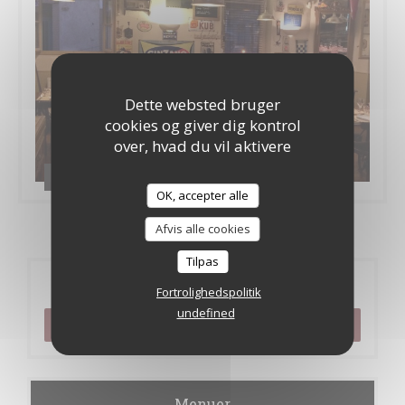
Dette websted bruger
cookies og giver dig kontrol
over, hvad du vil aktivere
Le bistrot de l'etoile
OK, accepter alle
Afvis alle cookies
Tilpas
Reservation
Fortrolighedspolitik
undefined
BOOK ET BORD
Menuer