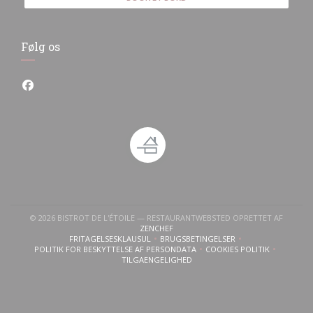
Følg os
Facebook ((åbner i et nyt vindue))
© 2026 BISTROT DE L'ÉTOILE — RESTAURANTWEBSTED OPRETTET AF
((ÅBNER I ET NYT VINDUE))
ZENCHEF
FRITAGELSESKLAUSUL
BRUGSBETINGELSER
((ÅBNER I ET NYT VINDUE))
((ÅBNER I ET NYT VINDUE))
POLITIK FOR BESKYTTELSE AF PERSONDATA
COOKIES POLITIK
((ÅBNER I ET NYT VINDUE))
((ÅBNER I ET NYT V
TILGAENGELIGHED
((ÅBNER I ET NYT VINDUE))