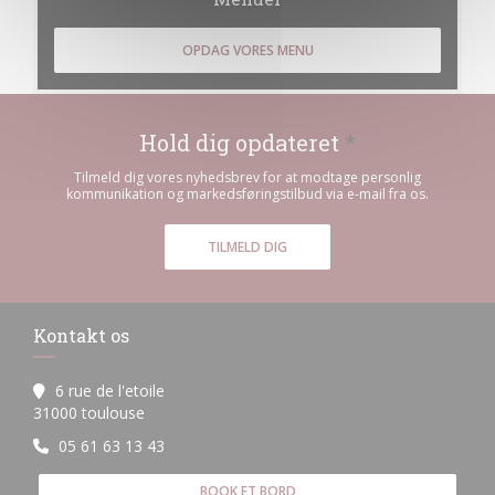
OPDAG VORES MENU
Hold dig opdateret
*
Tilmeld dig vores nyhedsbrev for at modtage personlig
kommunikation og markedsføringstilbud via e-mail fra os.
TILMELD DIG
Kontakt os
6 rue de l'etoile
((åbner i et nyt vindue))
31000 toulouse
05 61 63 13 43
BOOK ET BORD