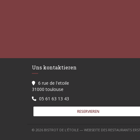
Uns kontaktieren
6 rue de l'etoile
((öffnet ein neues Fenster))
31000 toulouse
05 61 63 13 43
RESERVIEREN
© 2026 BISTROT DE L'ÉTOILE — WEBSEITE DES RESTAURANTS ER