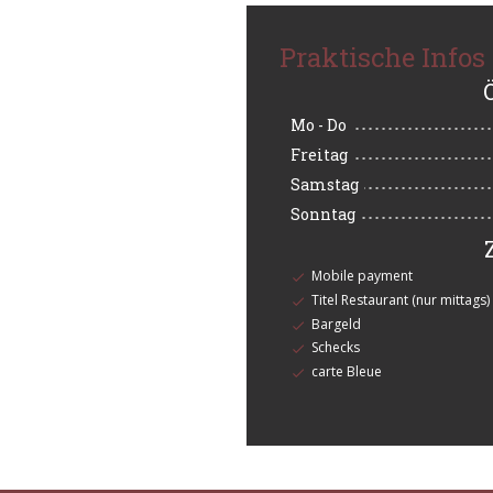
Praktische Infos
Mo
-
Do
Freitag
Samstag
Sonntag
Mobile payment
Titel Restaurant (nur mittags)
Bargeld
Schecks
carte Bleue