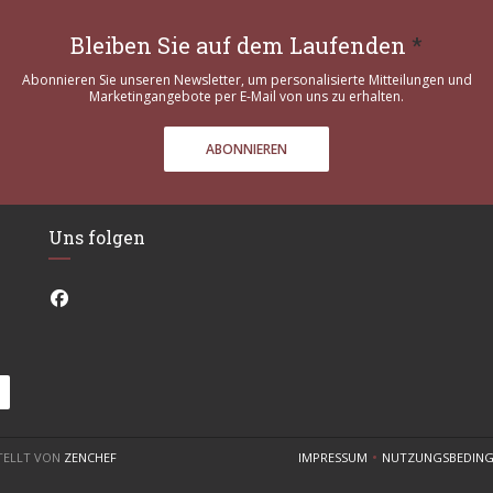
Bleiben Sie auf dem Laufenden
*
Abonnieren Sie unseren Newsletter, um personalisierte Mitteilungen und
Marketingangebote per E-Mail von uns zu erhalten.
ABONNIEREN
Uns folgen
Facebook ((öffnet ein neues Fenster))
((ÖFFNET EIN NEUES FENSTER))
STELLT VON
ZENCHEF
IMPRESSUM
NUTZUNGSBEDIN
((ÖFFNET EIN NEUES FENST
((ÖF