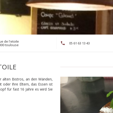
ue de l'etoile
05 61 63 13 43
((öffnet ein neues Fenster))
000 toulouse
TOILE
der alten Bistros, an den Wänden,
t oder Ihre Eltern, das Essen ist
pf für fast 16 Jahre es wird Sie