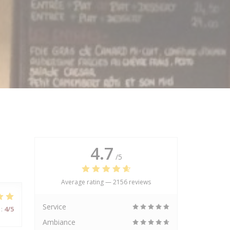
4.7
/5
Average rating —
2156 reviews
Service
:
4
/5
Ambiance