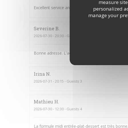
measure site 
Excellent service and very good food,
personalized adv
manage your prefe
Severine
B
2026-07-30
- 20:30 - Guests 2
Bonne adresse. L'accueil est chaleureux et sympath
Irina
N
2026-07-31
- 20:15 - Guests 3
Mathieu
H
2026-07-30
- 12:30 - Guests 4
La formule midi entrée-plat-dessert est très bonne.