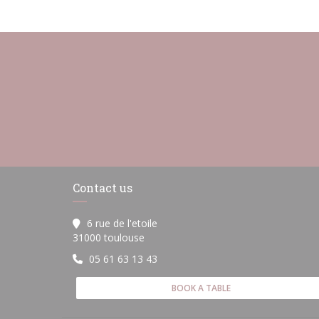
Contact us
6 rue de l'etoile
((opens in a new window))
31000 toulouse
05 61 63 13 43
BOOK A TABLE