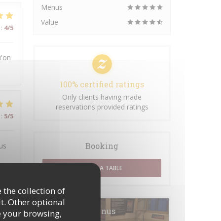
Menus
Value
:
4
/5
u'on
100% certified ratings
Only clients having made
reservations provided ratings
:
5
/5
Booking
us
BOOK A TABLE
 the collection of
t. Other optional
:
5
/5
Menus
e your browsing,