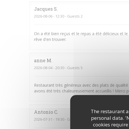
Jacques
S
2026-08-06
- 12:30 - Guests 2
On a été bien reçus et le repas a été délicieux et le 
rêve d'en trouver.
anne
M
2026-08-04
- 20:30 - Guests 5
Restaurant très généreux avec des plats de qualit
avons été très chaleureusement accueillis ! Merci p
The restaurant an
Antonio
C
personal data. '
2026-07-31
- 19:30 - Guests 4
cookies require