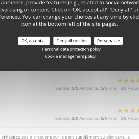
audience, provide features (e.g., related to social networ
ertising or content. Click on 'OK, accept all', 'Deny all' or
rences. You can change your choices at any time by clic
icon at the bottom left of the site pages.
Service
:
5
/5
Ambiance
:
5
/5
Food
:
5
/5
Value
OK, accept all
Deny all cookies
Personalize
Personal data protection policy
Cookie management policy
ique. La nourriture est très bonne. On y reviendra.
Service
:
5
/5
Ambiance
:
5
/5
Food
:
5
/5
Value
Service
:
5
/5
Ambiance
:
5
/5
Food
:
5
/5
Value
 N'hésitez pas à craquer pour le petit supplément du plat canaille