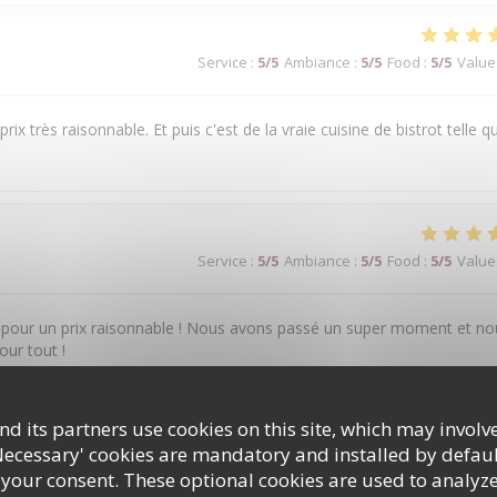
Service
:
5
/5
Ambiance
:
5
/5
Food
:
5
/5
Value
prix très raisonnable. Et puis c'est de la vraie cuisine de bistrot telle q
Service
:
5
/5
Ambiance
:
5
/5
Food
:
5
/5
Value
é pour un prix raisonnable ! Nous avons passé un super moment et no
our tout !
d its partners use cookies on this site, which may involve
Necessary' cookies are mandatory and installed by defaul
Service
:
5
/5
Ambiance
:
5
/5
Food
:
4
/5
Value
 your consent. These optional cookies are used to analyz