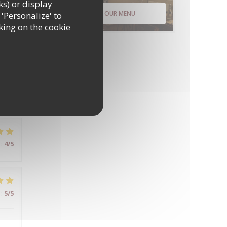
ks) or display
DISCOVER OUR MENU
 'Personalize' to
king on the cookie
:
5
/5
:
4
/5
:
5
/5