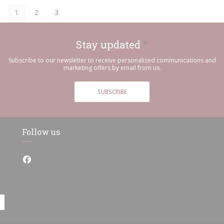
1
2
3
Stay updated
*
Subscribe to our newsletter to receive personalized communications and
marketing offers by email from us.
SUBSCRIBE
Follow us
Facebook ((opens in a new window))