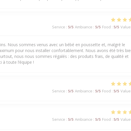
Service
:
5
/5
Ambiance
:
5
/5
Food
:
5
/5
Value
 soins. Nous sommes venus avec un bébé en poussette et, malgré le
aximum pour nous installer confortablement. Nous avons été très bi
urtout, nous nous sommes régalés : des produits frais, de qualité et
 à toute l’équipe !
Service
:
5
/5
Ambiance
:
5
/5
Food
:
5
/5
Value
Service
:
5
/5
Ambiance
:
5
/5
Food
:
5
/5
Value