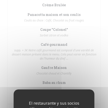
Crème Brulée
Panacotta maison et son coulis
Coulis au choix : Café, Chocolat ou fruit rouges
Coupe "Colonel"
Sorbet citron et vodka
Café gourmand
supp. + 3€ Notre café gourmand est composé d'une variété de
dessert maison présent dans le menu. Cela peut varier en fonction
de l'humeur du chef ...
Gaufre Maison
Chocolat chaud et Chantilly
Baba au rhum
Dessert du jour
Selon l'envie du chef à demander directement !
El restaurante y sus socios