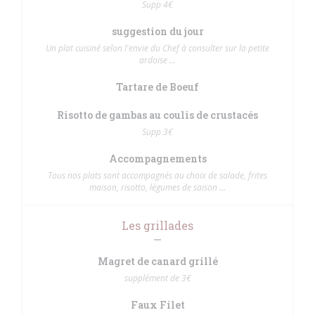
Supp 4€
suggestion du jour
Un plat cuisiné selon l'envie du Chef à consulter sur la petite
ardoise ...
Tartare de Boeuf
Risotto de gambas au coulis de crustacés
Supp 3€
Accompagnements
Tous nos plats sont accompagnés au choix de salade, frites
maison, risotto, légumes de saison ...
Les grillades
Magret de canard grillé
supplément de 3€
Faux Filet