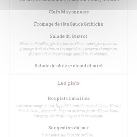
Œufs Mayonnaise
Fromage de tête Sauce Gribiche
Salade du Bistrot
Mesclun, Piquillos, gésiers, mozzarella et aubergine farcie au
fromage frais et chorizo Les ingrédients peuvent changer en
fonction de notre arrivage quotidien de légumes.
Salade de chèvre chaud et miel
Les plats
Nos plats Canailles
suivant arrivage et jour Supp 3€ Lundi : Langue de Veau, Mardi :
Foie de Veau, Mercredi : Rognon de Veau, Jeudi : Tête de Veau
Ravigote, Vendredi : Tripes à la Provençale,
Suggestion du jour
à consulter sur la petite ardoise...