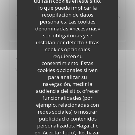
utilizan cookies en este sitio,
lo que puede implicar la
recopilación de datos
Nous travaillons avec des produits frais , nous tenons à nous
personales. Las cookies
excuser si certains produits viennent à manquer
denominadas «necesarias»
son obligatorias y se
instalan por defecto. Otras
cookies opcionales
Carte Midi
requieren su
Nous vous proposons également nos plats canailles qui changent
consentimiento. Estas
tout au long de la semaine avec un supplément de 3 € : Lundi :
cookies opcionales sirven
Langue de Veau, Mardi : Foie de Veau, Mercredi : Rognon de Veau,
Jeudi : Tête de Veau Ravigote, Vendredi : Tripes à la Provençale
para analizar su
Pensez à réserver !!!!
navegación, medir la
audiencia del sitio, ofrecer
funcionalidades (por
ejemplo, relacionadas con
redes sociales) o mostrar
13,50
PLAT
publicidad o contenidos
EUR
personalizados. Haga clic
en 'Aceptar todo', 'Rechazar