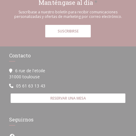
Manténgase al día
*
Suscríbase a nuestro boletín para recibir comunicaciones
personalizadas y ofertas de marketing por correo electrónico.
SUSCRIBIRSE
Contacto
6 rue de l'etoile
((abre en una nueva ventana))
31000 toulouse
05 61 63 13 43
RESERVAR UNA MESA
Seguirnos