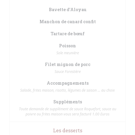
Bavette d'Aloyau
Manchon de canard confit
Tartare de bœuf
Poisson
Sole meunière
Filet mignon de porc
Sauce Forestière
Accompagnements
Salade, frites maison, risotto, légumes de saison ... au choix
Suppléments
Toute demande de supplément de sauce Roquefort, sauce au
poivre ou frites maison vous sera facturé 1.00 Euros
Les desserts