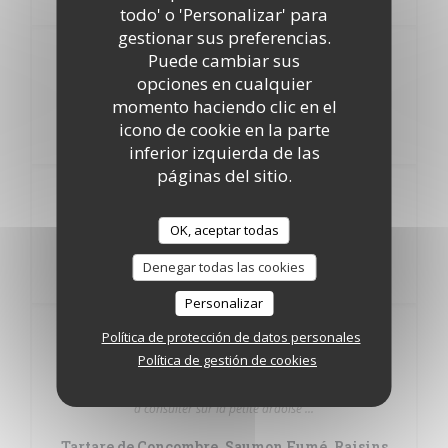
todo' o 'Personalizar' para
gestionar sus preferencias.
Puede cambiar sus
ENTREE PLAT OU PLAT
17,50
opciones en cualquier
DESSERT
EUR
momento haciendo clic en el
icono de cookie en la parte
inferior izquierda de las
páginas del sitio.
20,50
ENTREE PLAT DESSERT
OK, aceptar todas
EUR
Denegar todas las cookies
Personalizar
LES ENTREES
Política de protección de datos personales
Política de gestión de cookies
Entrée du jour
à consulter sur la petite ardoise ...
Tartare de Concombre, Saumon Fumé, Raisins