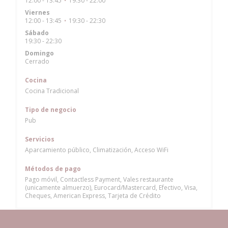
12:00 - 13:45
19:30 - 22:00
•
Viernes
12:00 - 13:45
19:30 - 22:30
•
Sábado
19:30 - 22:30
Domingo
Cerrado
Cocina
Cocina Tradicional
Tipo de negocio
Pub
Servicios
Aparcamiento público, Climatización, Acceso WiFi
Métodos de pago
Pago móvil, Contactless Payment, Vales restaurante
(unicamente almuerzo), Eurocard/Mastercard, Efectivo, Visa,
Cheques, American Express, Tarjeta de Crédito