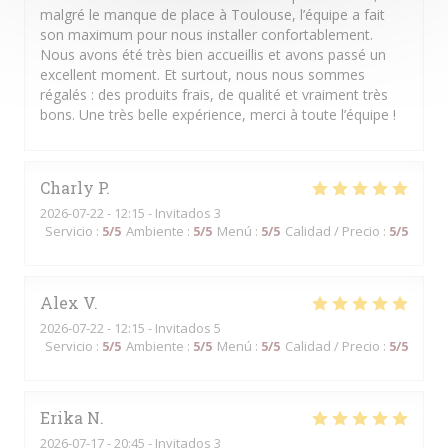
malgré le manque de place à Toulouse, l’équipe a fait
son maximum pour nous installer confortablement.
Nous avons été très bien accueillis et avons passé un
excellent moment. Et surtout, nous nous sommes
régalés : des produits frais, de qualité et vraiment très
bons. Une très belle expérience, merci à toute l’équipe !
Charly
P
2026-07-22
- 12:15 - Invitados 3
Servicio
:
5
/5
Ambiente
:
5
/5
Menú
:
5
/5
Calidad / Precio
:
5
/5
Alex
V
2026-07-22
- 12:15 - Invitados 5
Servicio
:
5
/5
Ambiente
:
5
/5
Menú
:
5
/5
Calidad / Precio
:
5
/5
Erika
N
2026-07-17
- 20:45 - Invitados 3