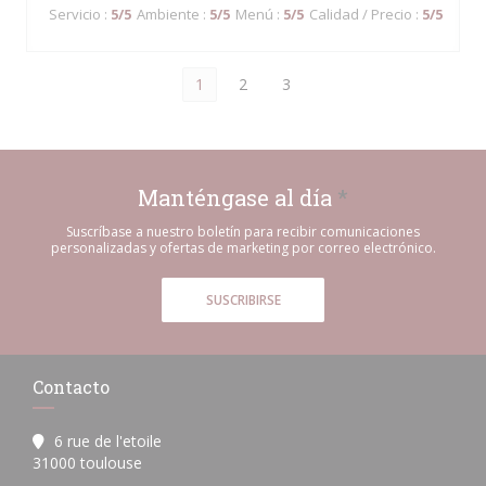
Servicio
:
5
/5
Ambiente
:
5
/5
Menú
:
5
/5
Calidad / Precio
:
5
/5
1
2
3
Manténgase al día
*
Suscríbase a nuestro boletín para recibir comunicaciones
personalizadas y ofertas de marketing por correo electrónico.
SUSCRIBIRSE
Contacto
6 rue de l'etoile
((abre en una nueva ventana))
31000 toulouse