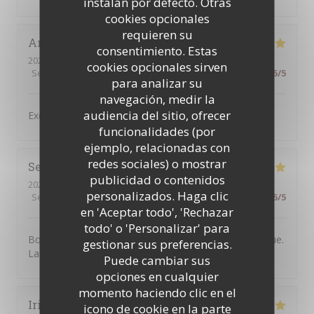
instalan por defecto. Otras
cookies opcionales
requieren su
Antonio
C
consentimiento. Estas
2026-07-31
- 19:30 - Invitados 4
cookies opcionales sirven
Servicio
:
5
/5
Ambiente
:
5
/5
Menú
:
4
/5
Calidad / Precio
:
5
/5
para analizar su
navegación, medir la
audiencia del sitio, ofrecer
Excellent service and very good food,
funcionalidades (por
ejemplo, relacionadas con
redes sociales) o mostrar
Severine
B
publicidad o contenidos
2026-07-30
- 20:30 - Invitados 2
personalizados. Haga clic
Servicio
:
5
/5
Ambiente
:
5
/5
Menú
:
5
/5
Calidad / Precio
:
5
/5
en 'Aceptar todo', 'Rechazar
todo' o 'Personalizar' para
Bonne adresse. L'accueil est chaleureux et sympathique.
gestionar sus preferencias.
La nourriture est très bonne. On y reviendra.
Puede cambiar sus
opciones en cualquier
momento haciendo clic en el
Irina
N
icono de cookie en la parte