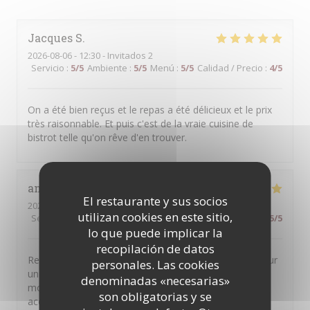
Jacques
S
2026-08-06
- 12:30 - Invitados 2
Servicio
:
5
/5
Ambiente
:
5
/5
Menú
:
5
/5
Calidad / Precio
:
4
/5
On a été bien reçus et le repas a été délicieux et le prix
très raisonnable. Et puis c'est de la vraie cuisine de
bistrot telle qu'on rêve d'en trouver.
anne
M
El restaurante y sus socios
2026-08-04
- 20:30 - Invitados 5
utilizan cookies en este sitio,
Servicio
:
5
/5
Ambiente
:
5
/5
Menú
:
5
/5
Calidad / Precio
:
5
/5
lo que puede implicar la
recopilación de datos
Restaurant très généreux avec des plats de qualité pour
personales. Las cookies
un prix raisonnable ! Nous avons passé un super
denominadas «necesarias»
moment et nous avons été très chaleureusement
son obligatorias y se
accueillis ! Merci pour tout !