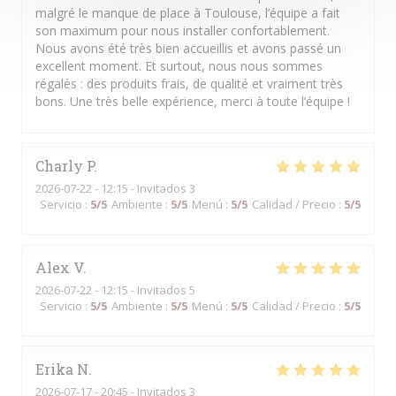
malgré le manque de place à Toulouse, l’équipe a fait
son maximum pour nous installer confortablement.
Nous avons été très bien accueillis et avons passé un
excellent moment. Et surtout, nous nous sommes
régalés : des produits frais, de qualité et vraiment très
bons. Une très belle expérience, merci à toute l’équipe !
Charly
P
2026-07-22
- 12:15 - Invitados 3
Servicio
:
5
/5
Ambiente
:
5
/5
Menú
:
5
/5
Calidad / Precio
:
5
/5
Alex
V
2026-07-22
- 12:15 - Invitados 5
Servicio
:
5
/5
Ambiente
:
5
/5
Menú
:
5
/5
Calidad / Precio
:
5
/5
Erika
N
2026-07-17
- 20:45 - Invitados 3