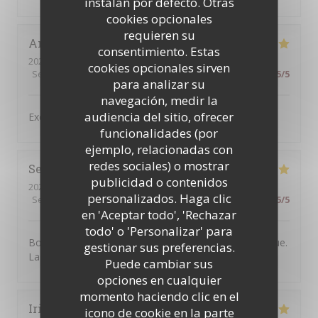
instalan por defecto. Otras
cookies opcionales
requieren su
Antonio
C
consentimiento. Estas
2026-07-31
- 19:30 - Invitados 4
cookies opcionales sirven
Servicio
:
5
/5
Ambiente
:
5
/5
Menú
:
4
/5
Calidad / Precio
:
5
/5
para analizar su
navegación, medir la
audiencia del sitio, ofrecer
Excellent service and very good food,
funcionalidades (por
ejemplo, relacionadas con
redes sociales) o mostrar
Severine
B
publicidad o contenidos
2026-07-30
- 20:30 - Invitados 2
personalizados. Haga clic
Servicio
:
5
/5
Ambiente
:
5
/5
Menú
:
5
/5
Calidad / Precio
:
5
/5
en 'Aceptar todo', 'Rechazar
todo' o 'Personalizar' para
Bonne adresse. L'accueil est chaleureux et sympathique.
gestionar sus preferencias.
La nourriture est très bonne. On y reviendra.
Puede cambiar sus
opciones en cualquier
momento haciendo clic en el
Irina
N
icono de cookie en la parte