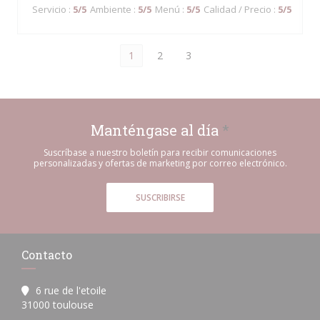
Servicio
:
5
/5
Ambiente
:
5
/5
Menú
:
5
/5
Calidad / Precio
:
5
/5
1
2
3
Manténgase al día
*
Suscríbase a nuestro boletín para recibir comunicaciones
personalizadas y ofertas de marketing por correo electrónico.
SUSCRIBIRSE
Contacto
6 rue de l'etoile
((abre en una nueva ventana))
31000 toulouse