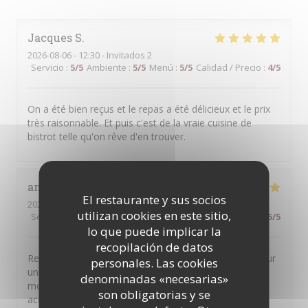
Jacques
S
2026-08-06
- 12:30 - Invitados 2
Servicio
:
5
/5
Ambiente
:
5
/5
Menú
:
5
/5
Calidad / Precio
:
4
/5
On a été bien reçus et le repas a été délicieux et le prix
très raisonnable. Et puis c'est de la vraie cuisine de
bistrot telle qu'on rêve d'en trouver.
anne
M
El restaurante y sus socios
2026-08-04
- 20:30 - Invitados 5
utilizan cookies en este sitio,
Servicio
:
5
/5
Ambiente
:
5
/5
Menú
:
5
/5
Calidad / Precio
:
5
/5
lo que puede implicar la
recopilación de datos
Restaurant très généreux avec des plats de qualité pour
personales. Las cookies
un prix raisonnable ! Nous avons passé un super
denominadas «necesarias»
moment et nous avons été très chaleureusement
son obligatorias y se
accueillis ! Merci pour tout !