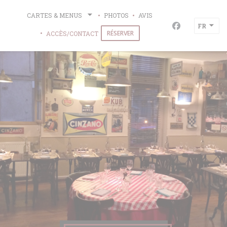
Personnalisation de vos choix en matière de cookies
CARTES & MENUS
PHOTOS
AVIS
FR
Facebook ((ou
RÉSERVER
ACCÈS/CONTACT