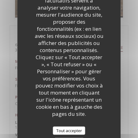
facultatifs servent à
analyser votre navigation,
DÉCOUVRIR NOTRE CARTE
mesurer l'audience du site,
proposer des
fonctionnalités (ex : en lien
Infos pratiques
avec les réseaux sociaux) ou
afficher des publicités ou
6 rue de l'etoile
ITINÉRAIRE
contenus personnalisés.
((ouvre une nouvelle fenêtre))
31000 toulouse
Cliquez sur « Tout accepter
Métro
», « Tout refuser » ou «
FRANCOIS VERDIER
Personnaliser » pour gérer
vos préférences. Vous
Station de vélos
pouvez modifier vos choix à
FRANCOIS VERDIER
tout moment en cliquant
Parking
sur l'icône représentant un
CARNOT 100M
cookie en bas à gauche des
pages du site.
Horaires
Lun
-
Jeu
12h00 - 13h45
19h30 - 22h00
•
Tout accepter
Vendredi