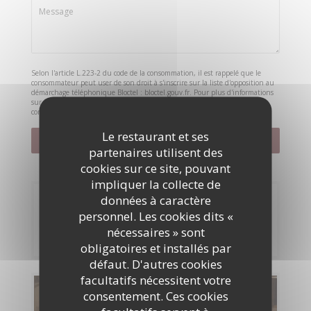
Selon l'article L.223-2 du code de la consommation, il est rappelé que le
consommateur peut user de son droit à s'inscrire sur la liste d'opposition au
démarchage téléphonique Bloctel :
bloctel.gouv.fr
. Pour plus d'informations
sur le traitement de vos données, consultez notre
politique de
confidentialité
.
Le restaurant et ses
partenaires utilisent des
cookies sur ce site, pouvant
impliquer la collecte de
données à caractère
Réservation
personnel. Les cookies dits «
nécessaires » sont
RÉSERVER
obligatoires et installés par
défaut. D'autres cookies
facultatifs nécessitent votre
Cartes & Menus
consentement. Ces cookies