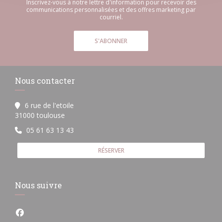
Inscrivez-vous à notre lettre d'information pour recevoir des
communications personnalisées et des offres marketing par
courriel.
S'ABONNER
Nous contacter
6 rue de l'etoile
((ouvre une nouvelle fenêtre))
31000 toulouse
05 61 63 13 43
RÉSERVER
Nous suivre
Facebook ((ouvre une nouvelle fenêtre))