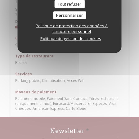
12h00 - 13h45
19h30 - 22h30
•
Tout refuser
Samedi
19h30 - 22h30
Personnaliser
Dimanche
Politique de protection des données à
Fermé
caractère personnel
Cuisine
Politique de gestion des cookies
Cuisine Traditionnelle
Type de restaurant
Bistrot
Services
Parking public, Climatisation, Accès Wifi
Moyens de paiement
Paiement mobile, Paiement Sans Contact, Titres restaurant
(uniquement le midi), Eurocard/Mastercard, Espèces, Visa,
Chèques, American Express, Carte Bleue
Newsletter
*