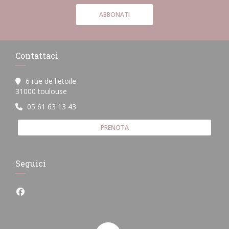
ABBONATI
Contattaci
6 rue de l'etoile
((apre una nuova finestra))
31000 toulouse
05 61 63 13 43
PRENOTA
Seguici
Facebook ((apre una nuova finestra))