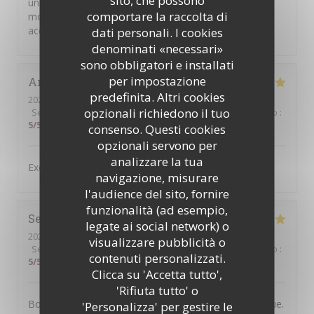
sito, che possono
un prix raisonnable ! Nous avons passé un super
comportare la raccolta di
moment et nous avons été très chaleureusement
accueillis ! Merci pour tout !
dati personali. I cookies
denominati «necessari»
sono obbligatori e installati
per impostazione
Antonio
C
predefinita. Altri cookies
2026-07-31
- 19:30 - Ospiti 4
opzionali richiedono il tuo
Servizio
:
5
/5
Atmosfera
:
5
/5
Cucina
:
4
/5
Qualità / Prezzo
:
5
/5
consenso. Questi cookies
opzionali servono per
analizzare la tua
Excellent service and very good food,
navigazione, misurare
l'audience del sito, fornire
funzionalità (ad esempio,
Severine
B
legate ai social network) o
2026-07-30
- 20:30 - Ospiti 2
visualizzare pubblicità o
Servizio
:
5
/5
Atmosfera
:
5
/5
Cucina
:
5
/5
Qualità / Prezzo
:
contenuti personalizzati.
5
/5
Clicca su 'Accetta tutto',
'Rifiuta tutto' o
Bonne adresse. L'accueil est chaleureux et sympathique.
'Personalizza' per gestire le