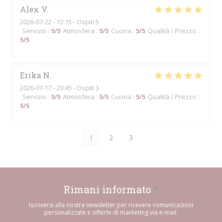
Alex
V
2026-07-22
- 12:15 - Ospiti 5
Servizio
:
5
/5
Atmosfera
:
5
/5
Cucina
:
5
/5
Qualità / Prezzo
:
5
/5
Erika
N
2026-07-17
- 20:45 - Ospiti 3
Servizio
:
5
/5
Atmosfera
:
5
/5
Cucina
:
5
/5
Qualità / Prezzo
:
5
/5
1
2
3
Rimani informato
*
Iscriversi alla nostra newsletter per ricevere comunicazioni
personalizzate e offerte di marketing via e-mail.