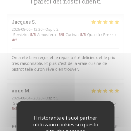
I pareri dei nostri clienti
Jacques
S
2026-08-06
- 12:30 - Ospiti 2
Servizio
:
5
/5
Atmosfera
:
5
/5
Cucina
:
5
/5
Qualità / Prezzo
:
4
/5
On a été bien reçus et le repas a été délicieux et le prix
très raisonnable. Et puis c'est de la vraie cuisine de
bistrot telle qu'on rêve d'en trouver.
anne
M
2026-08-04
- 20:30 - Ospiti 5
Servizio
:
5
/5
Atmosfera
:
5
/5
Cucina
:
5
/5
Qualità / Prezzo
:
5
/5
Il ristorante e i suoi partner
utilizzano cookies su questo
Restaurant très généreux avec des plats de qualité pour