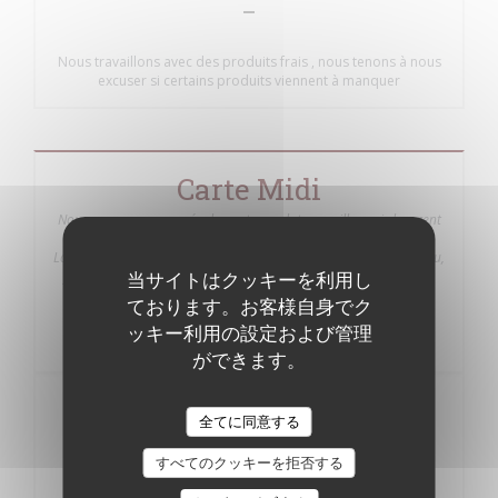
Nous travaillons avec des produits frais , nous tenons à nous
excuser si certains produits viennent à manquer
Carte Midi
Nous vous proposons également nos plats canailles qui changent
tout au long de la semaine avec un supplément de 3 € : Lundi :
Langue de Veau, Mardi : Foie de Veau, Mercredi : Rognon de Veau,
当サイトはクッキーを利用し
Jeudi : Tête de Veau Ravigote, Vendredi : Tripes à la Provençale
Pensez à réserver !!!!
ております。お客様自身でク
ッキー利用の設定および管理
ができます。
全てに同意する
13,50
PLAT
EUR
すべてのクッキーを拒否する