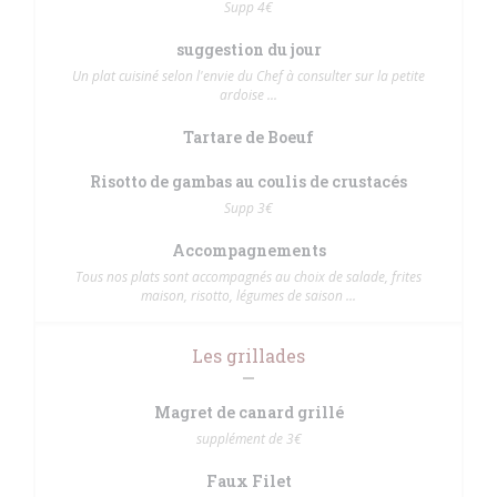
Supp 4€
suggestion du jour
Un plat cuisiné selon l'envie du Chef à consulter sur la petite
ardoise ...
Tartare de Boeuf
Risotto de gambas au coulis de crustacés
Supp 3€
Accompagnements
Tous nos plats sont accompagnés au choix de salade, frites
maison, risotto, légumes de saison ...
Les grillades
Magret de canard grillé
supplément de 3€
Faux Filet