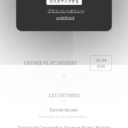
カスタマイズする
プライバシーポリシー
undefined
ENTREE PLAT OU PLAT
17,50
DESSERT
EUR
20,50
ENTREE PLAT DESSERT
EUR
LES ENTREES
Entrée du jour
à consulter sur la petite ardoise ...
Tartare de Concombre, Saumon Fumé, Raisins