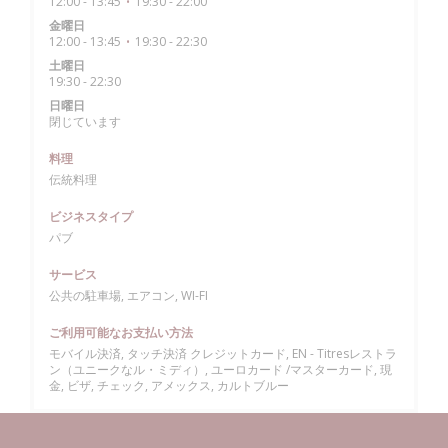
12:00 - 13:45
19:30 - 22:00
•
金曜日
12:00 - 13:45
19:30 - 22:30
•
土曜日
19:30 - 22:30
日曜日
閉じています
料理
伝統料理
ビジネスタイプ
パブ
サービス
公共の駐車場, エアコン, WI-FI
ご利用可能なお支払い方法
モバイル決済, タッチ決済 クレジットカード, EN - Titresレストラ
ン（ユニークなル・ミディ）, ユーロカード /マスターカード, 現
金, ビザ, チェック, アメックス, カルトブルー