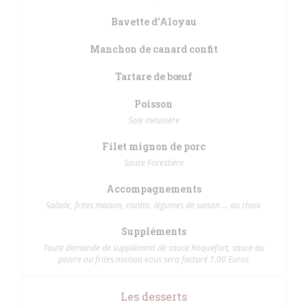
Bavette d'Aloyau
Manchon de canard confit
Tartare de bœuf
Poisson
Sole meunière
Filet mignon de porc
Sauce Forestière
Accompagnements
Salade, frites maison, risotto, légumes de saison ... au choix
Suppléments
Toute demande de supplément de sauce Roquefort, sauce au
poivre ou frites maison vous sera facturé 1.00 Euros
Les desserts