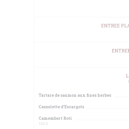
ENTREE PLA
ENTREE
L
Tartare de saumon aux fines herbes
Cassolette d'Escargots
Camembert Roti
150 G