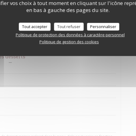
nder à votre arrivée Supp 3€
ier vos choix à tout moment en cliquant sur l'icône repr
en bas à gauche des pages du site.
aison, risotto ...
Tout accepter
Tout refuser
Personnaliser
r accompagner vos grillades
Politique de protection des données à caractère personnel
plément de sauce vous sera facturé 1.00 € Nos sauces sont faites maison
Politique de gestion des cookies
es desserts