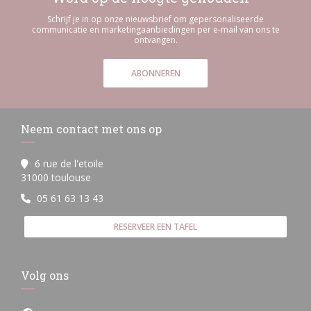
Schrijf je in op onze nieuwsbrief om gepersonaliseerde
communicatie en marketingaanbiedingen per e-mail van ons te
ontvangen.
ABONNEREN
Neem contact met ons op
6 rue de l'etoile
((opent in een nieuw venster))
31000 toulouse
05 61 63 13 43
RESERVEER EEN TAFEL
Volg ons