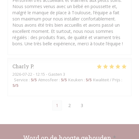
Personnel très accueillant et vraiment aux petits soins.
Nous sommes venus avec un bébé en poussette et,
malgré le manque de place à Toulouse, l’équipe a fait
son maximum pour nous installer confortablement.
Nous avons été très bien accueillis et avons passé un
excellent moment. Et surtout, nous nous sommes
régalés : des produits frais, de qualité et vraiment très
bons. Une très belle expérience, merci à toute l’équipe !
Charly
P
2026-07-22
- 12:15 - Gasten 3
Service
:
5
/5
Atmosfeer
:
5
/5
Keuken
:
5
/5
Kwaliteit / Prijs
:
5
/5
1
2
3
Word op de hoogte gehouden
*