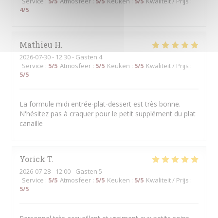
Service
:
5
/5
Atmosfeer
:
5
/5
Keuken
:
5
/5
Kwaliteit / Prijs
:
4
/5
Mathieu
H
2026-07-30
- 12:30 - Gasten 4
Service
:
5
/5
Atmosfeer
:
5
/5
Keuken
:
5
/5
Kwaliteit / Prijs
:
5
/5
La formule midi entrée-plat-dessert est très bonne.
N'hésitez pas à craquer pour le petit supplément du plat
canaille
Yorick
T
2026-07-28
- 12:00 - Gasten 5
Service
:
5
/5
Atmosfeer
:
5
/5
Keuken
:
5
/5
Kwaliteit / Prijs
:
5
/5