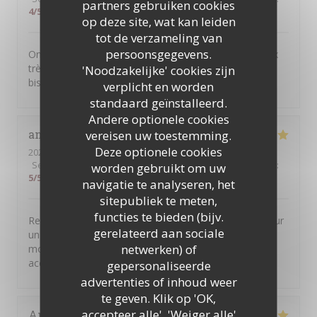
partners gebruiken cookies
4
/5
op deze site, wat kan leiden
tot de verzameling van
persoonsgegevens.
On a été bien reçus et le repas a été délicieux et le prix
très raisonnable. Et puis c'est de la vraie cuisine de
'Noodzakelijke' cookies zijn
bistrot telle qu'on rêve d'en trouver.
verplicht en worden
standaard geïnstalleerd.
Andere optionele cookies
anne
M
vereisen uw toestemming.
Deze optionele cookies
2026-08-04
- 20:30 - Gasten 5
Service
:
5
/5
Atmosfeer
:
5
/5
Keuken
:
5
/5
Kwaliteit / Prijs
:
worden gebruikt om uw
5
/5
navigatie te analyseren, het
sitepubliek te meten,
functies te bieden (bijv.
Restaurant très généreux avec des plats de qualité pour
gerelateerd aan sociale
un prix raisonnable ! Nous avons passé un super
netwerken) of
moment et nous avons été très chaleureusement
accueillis ! Merci pour tout !
gepersonaliseerde
advertenties of inhoud weer
te geven. Klik op 'OK,
accepteer alle', 'Weiger alle'
Antonio
C