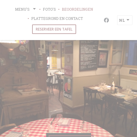
Cookies beheer paneel
MENU'S
FOTO'S
BEOORDELINGEN
PLATTEGROND EN CONTACT
NL
Facebook ((op
RESERVEER EEN TAFEL