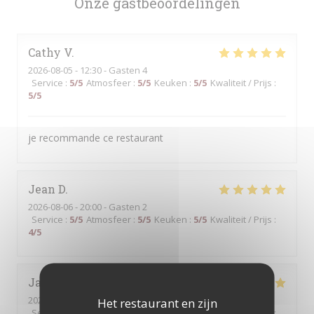
Onze gastbeoordelingen
Cathy
V
2026-08-05
- 12:30 - Gasten 4
Service
:
5
/5
Atmosfeer
:
5
/5
Keuken
:
5
/5
Kwaliteit / Prijs
:
5
/5
je recommande ce restaurant
Jean
D
2026-08-06
- 20:00 - Gasten 2
Service
:
5
/5
Atmosfeer
:
5
/5
Keuken
:
5
/5
Kwaliteit / Prijs
:
4
/5
Jacques
S
2026-08-06
- 12:30 - Gasten 2
Het restaurant en zijn
Service
:
5
/5
Atmosfeer
:
5
/5
Keuken
:
5
/5
Kwaliteit / Prijs
: