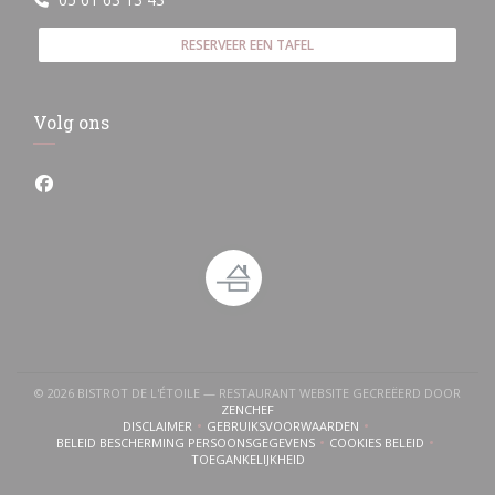
RESERVEER EEN TAFEL
Volg ons
Facebook ((opent in een nieuw venster))
© 2026 BISTROT DE L'ÉTOILE — RESTAURANT WEBSITE GECREËERD DOOR
((OPENT IN EEN NIEUW VENSTER))
ZENCHEF
DISCLAIMER
GEBRUIKSVOORWAARDEN
((OPENT IN EEN NIEUW VENSTER))
((OPENT IN EEN NIEUW VENSTER))
BELEID BESCHERMING PERSOONSGEGEVENS
COOKIES BELEID
((OPENT IN EEN NIEUW VENSTER))
((OPENT IN EEN NI
TOEGANKELIJKHEID
((OPENT IN EEN NIEUW VENSTER))