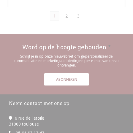
1
2
3
Word op de hoogte gehouden
*
Schrijf je in op onze nieuwsbrief om gepersonaliseerde
communicatie en marketingaanbiedingen per e-mail van ons te
ontvangen.
ABONNEREN
Neem contact met ons op
6 rue de l'etoile
((opent in een nieuw venster))
31000 toulouse
05 61 63 13 43