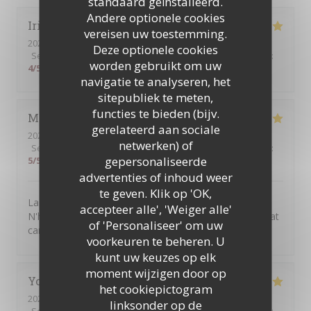
standaard geïnstalleerd.
Andere optionele cookies
Irina
N
vereisen uw toestemming.
2026-07-31
- 20:15 - Gasten 3
Deze optionele cookies
Service
:
5
/5
Atmosfeer
:
5
/5
Keuken
:
5
/5
Kwaliteit / Prijs
:
worden gebruikt om uw
4
/5
navigatie te analyseren, het
sitepubliek te meten,
functies te bieden (bijv.
Mathieu
H
gerelateerd aan sociale
2026-07-30
- 12:30 - Gasten 4
netwerken) of
Service
:
5
/5
Atmosfeer
:
5
/5
Keuken
:
5
/5
Kwaliteit / Prijs
:
gepersonaliseerde
5
/5
advertenties of inhoud weer
te geven. Klik op 'OK,
La formule midi entrée-plat-dessert est très bonne.
accepteer alle', 'Weiger alle'
N'hésitez pas à craquer pour le petit supplément du plat
of 'Personaliseer' om uw
canaille
voorkeuren te beheren. U
kunt uw keuzes op elk
moment wijzigen door op
Yorick
T
het cookiepictogram
2026-07-28
- 12:00 - Gasten 5
linksonder op de