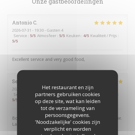
Onze gastbeoordelingen
Antonio
C
2026-07-31
- 19:30 - Gasten 4
Service
:
5
/5
Atmosfeer
:
5
/5
Keuken
:
4
/5
Kwaliteit / Prijs
:
5
/5
Excellent service and very good food,
Severine
B
Het restaurant en zijn
2026-07-30
- 20:30 - Gasten 2
partners gebruiken cookies
Service
:
5
/5
Atmosfeer
:
5
/5
Keuken
:
5
/5
Kwaliteit / Prijs
:
5
/5
op deze site, wat kan leiden
tot de verzameling van
persoonsgegevens.
Bonne adresse. L'accueil est chaleureux et sympathique.
'Noodzakelijke' cookies zijn
La nourriture est très bonne. On y reviendra.
verplicht en worden