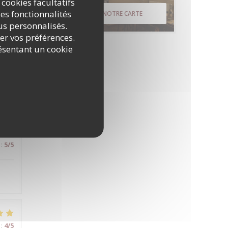
 cookies facultatifs
us
es fonctionnalités
DÉCOUVRIR NOTRE CARTE
nus personnalisés.
rer vos préférences.
ésentant un cookie
:
5
/5
:
5
/5
:
4
/5