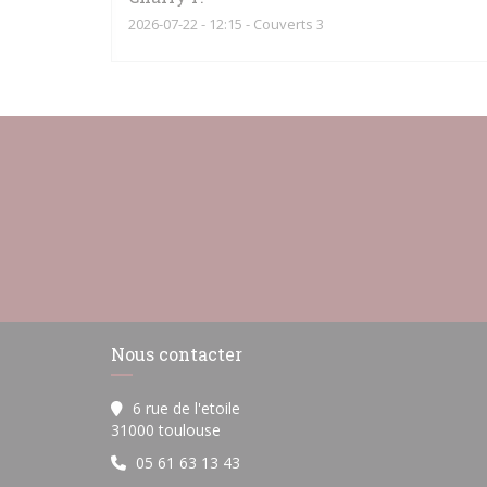
2026-07-22
- 12:15 - Couverts 3
Nous contacter
6 rue de l'etoile
((ouvre une nouvelle fenêtre))
31000 toulouse
05 61 63 13 43