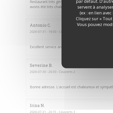
par défaut. D'autre
Restaurant très généreux avec des plats de qualit
servent à analyse
avons été très chaleureusement accueillis ! Merci p
(ex : en lien ave
Cliquez sur « Tout 
Vous pouvez modif
Antonio
C
2026-07-31
- 19:30 - Couverts 4
Excellent service and very good food,
Severine
B
2026-07-30
- 20:30 - Couverts 2
Bonne adresse. L'accueil est chaleureux et sympath
Irina
N
2026-07-31
- 20:15 - Couverts 3