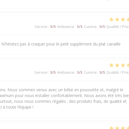
Service
:
5
/5
Ambiance
:
5
/5
Cuisine
:
5
/5
Qualité / Prix
 N'hésitez pas à craquer pour le petit supplément du plat canaille
Service
:
5
/5
Ambiance
:
5
/5
Cuisine
:
5
/5
Qualité / Prix
 soins. Nous sommes venus avec un bébé en poussette et, malgré le
aximum pour nous installer confortablement. Nous avons été très bi
urtout, nous nous sommes régalés : des produits frais, de qualité et
 à toute l’équipe !