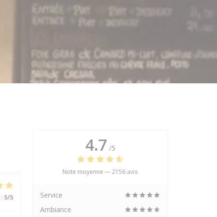
4.7
/5
Note moyenne —
2156 avis
Service
:
5
/5
Ambiance