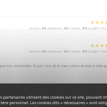
Service
:
5
/5
Ambiance
:
5
/5
Cuisine
:
5
/5
Qualité / Prix
Service
:
5
/5
Ambiance
:
5
/5
Cuisine
:
5
/5
Qualité / Prix
prix très raisonnable. Et puis c'est de la vraie cuisine de bistrot telle q
Service
:
5
/5
Ambiance
:
5
/5
Cuisine
:
5
/5
Qualité / Prix
s partenaires utilisent des cookies sur ce site, pouvant i
ère personnel. Les cookies dits « nécessaires » sont oblig