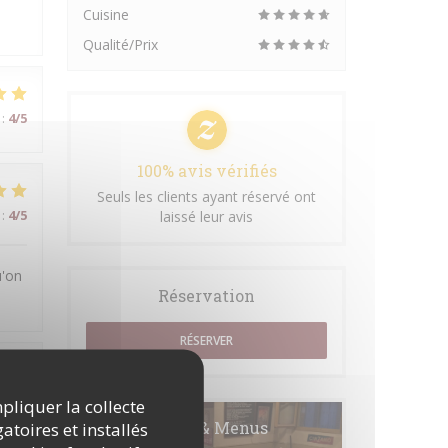
Cuisine
Qualité/Prix
:
4
/5
100% avis vérifiés
Seuls les clients ayant réservé ont
:
4
/5
laissé leur avis
u'on
Réservation
RÉSERVER
:
5
/5
mpliquer la collecte
Cartes & Menus
atoires et installés