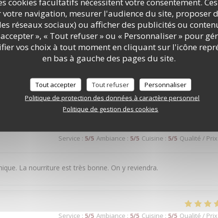
s cookies facultatifs nécessitent votre consentement. Ces
é pour un prix raisonnable ! Nous avons passé un super moment et no
r votre navigation, mesurer l'audience du site, proposer d
our tout !
c les réseaux sociaux) ou afficher des publicités ou conte
accepter », « Tout refuser » ou « Personnaliser » pour gé
ier vos choix à tout moment en cliquant sur l'icône repr
en bas à gauche des pages du site.
Service
:
5
/5
Ambiance
:
5
/5
Cuisine
:
4
/5
Qualité / Prix
Tout accepter
Tout refuser
Personnaliser
Politique de protection des données à caractère personnel
Politique de gestion des cookies
Service
:
5
/5
Ambiance
:
5
/5
Cuisine
:
5
/5
Qualité / Prix
ique. La nourriture est très bonne. On y reviendra.
Service
:
5
/5
Ambiance
:
5
/5
Cuisine
:
5
/5
Qualité / Prix