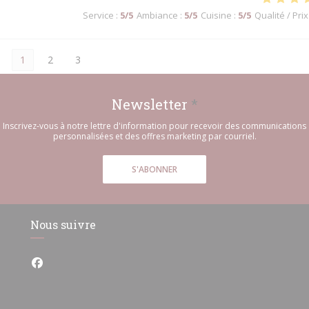
Service
:
5
/5
Ambiance
:
5
/5
Cuisine
:
5
/5
Qualité / Prix
1
2
3
Newsletter
*
Inscrivez-vous à notre lettre d'information pour recevoir des communications
personnalisées et des offres marketing par courriel.
S'ABONNER
Nous suivre
Facebook ((ouvre une nouvelle fenêtre))