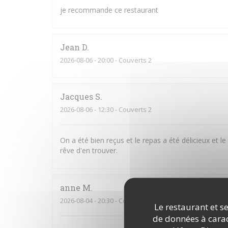
je recommande ce restaurant
Jean
D
2026-08-06
- 20:00 - Couverts 2
Jacques
S
2026-08-06
- 12:30 - Couverts 2
On a été bien reçus et le repas a été délicieux et le 
rêve d'en trouver.
anne
M
2026-08-04
- 20:30 - Couverts 5
Le restaurant et se
de données à caract