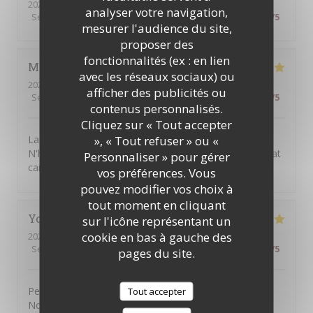
2026-07-31
- 20:15 - Couverts 3
analyser votre navigation,
Service
:
5
/5
Ambiance
:
5
/5
Cuisine
:
5
/5
Qualité / Prix
:
4
/5
mesurer l'audience du site,
proposer des
fonctionnalités (ex : en lien
Mathieu
H
avec les réseaux sociaux) ou
2026-07-30
- 12:30 - Couverts 4
afficher des publicités ou
Service
:
5
/5
Ambiance
:
5
/5
Cuisine
:
5
/5
Qualité / Prix
:
5
/5
contenus personnalisés.
Cliquez sur « Tout accepter
», « Tout refuser » ou «
La formule midi entrée-plat-dessert est très bonne.
N'hésitez pas à craquer pour le petit supplément du plat
Personnaliser » pour gérer
canaille
vos préférences. Vous
pouvez modifier vos choix à
tout moment en cliquant
Yorick
T
sur l'icône représentant un
cookie en bas à gauche des
2026-07-28
- 12:00 - Couverts 5
Service
:
5
/5
Ambiance
:
5
/5
Cuisine
:
5
/5
Qualité / Prix
:
5
/5
pages du site.
Personnel très accueillant et vraiment aux petits soins.
Tout accepter
Nous sommes venus avec un bébé en poussette et,