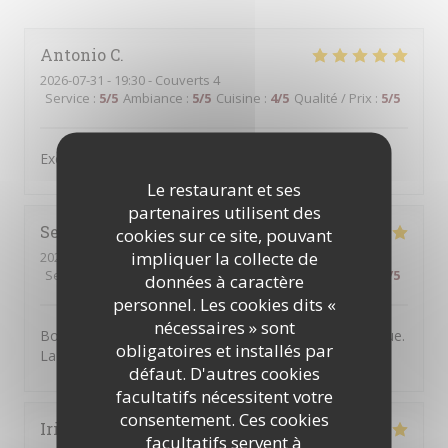
Antonio
C
2026-07-31
- 19:30 - Couverts 4
Service
:
5
/5
Ambiance
:
5
/5
Cuisine
:
4
/5
Qualité / Prix
:
5
/5
Excellent service and very good food,
Le restaurant et ses
partenaires utilisent des
Severine
B
cookies sur ce site, pouvant
impliquer la collecte de
2026-07-30
- 20:30 - Couverts 2
Service
:
5
/5
Ambiance
:
5
/5
Cuisine
:
5
/5
Qualité / Prix
:
5
/5
données à caractère
personnel. Les cookies dits «
nécessaires » sont
Bonne adresse. L'accueil est chaleureux et sympathique.
obligatoires et installés par
La nourriture est très bonne. On y reviendra.
défaut. D'autres cookies
facultatifs nécessitent votre
consentement. Ces cookies
Irina
N
facultatifs servent à