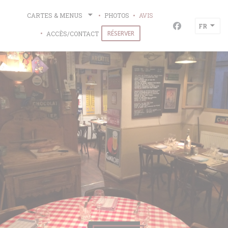
Personnalisation de vos choix en matière de cookies
CARTES & MENUS
PHOTOS
AVIS
FR
Facebook ((ou
RÉSERVER
ACCÈS/CONTACT