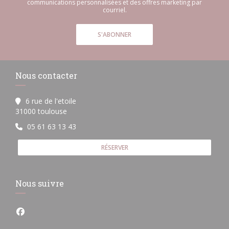
communications personnalisées et des offres marketing par
courriel.
S'ABONNER
Nous contacter
6 rue de l'etoile
((ouvre une nouvelle fenêtre))
31000 toulouse
05 61 63 13 43
RÉSERVER
Nous suivre
Facebook ((ouvre une nouvelle fenêtre))