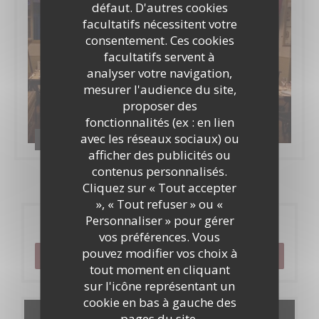
défaut. D'autres cookies
facultatifs nécessitent votre
consentement. Ces cookies
facultatifs servent à
analyser votre navigation,
mesurer l'audience du site,
proposer des
fonctionnalités (ex : en lien
avec les réseaux sociaux) ou
Le bistrot de l'etoile
afficher des publicités ou
contenus personnalisés.
Cliquez sur « Tout accepter
», « Tout refuser » ou «
Personnaliser » pour gérer
Réservation
vos préférences. Vous
pouvez modifier vos choix à
RÉSERVER
tout moment en cliquant
sur l'icône représentant un
cookie en bas à gauche des
pages du site.
Cartes & Menus