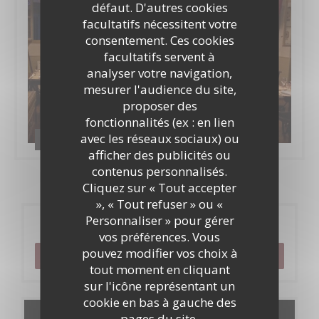
défaut. D'autres cookies
facultatifs nécessitent votre
consentement. Ces cookies
facultatifs servent à
analyser votre navigation,
mesurer l'audience du site,
proposer des
fonctionnalités (ex : en lien
avec les réseaux sociaux) ou
Le bistrot de l'etoile
afficher des publicités ou
contenus personnalisés.
Cliquez sur « Tout accepter
», « Tout refuser » ou «
Personnaliser » pour gérer
Réservation
vos préférences. Vous
pouvez modifier vos choix à
RÉSERVER
tout moment en cliquant
sur l'icône représentant un
cookie en bas à gauche des
pages du site.
Cartes & Menus