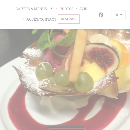
Personnalisation de vos choix en matière de cookies
CARTES & MENUS
PHOTOS
AVIS
FR
Facebook ((ou
RÉSERVER
ACCÈS/CONTACT