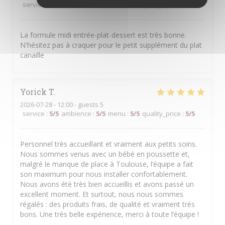
service
:
5
/5
ambience
:
5
/5
menu
:
5
/5
quality_price
:
5
/5
La formule midi entrée-plat-dessert est très bonne.
N'hésitez pas à craquer pour le petit supplément du plat
canaille
Yorick
T
2026-07-28
- 12:00 - guests 5
service
:
5
/5
ambience
:
5
/5
menu
:
5
/5
quality_price
:
5
/5
Personnel très accueillant et vraiment aux petits soins.
Nous sommes venus avec un bébé en poussette et,
malgré le manque de place à Toulouse, l’équipe a fait
son maximum pour nous installer confortablement.
Nous avons été très bien accueillis et avons passé un
excellent moment. Et surtout, nous nous sommes
régalés : des produits frais, de qualité et vraiment très
bons. Une très belle expérience, merci à toute l’équipe !