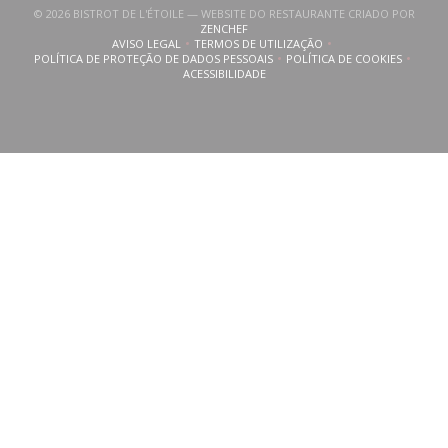
© 2026 BISTROT DE L'ÉTOILE — WEBSITE DO RESTAURANTE CRIADO POR
((ABRE NUMA NOVA JANELA))
ZENCHEF
AVISO LEGAL
TERMOS DE UTILIZAÇÃO
((ABRE NUMA NOVA JANELA))
((ABRE NUMA NOVA JANELA))
POLÍTICA DE PROTEÇÃO DE DADOS PESSOAIS
POLÍTICA DE COOKIES
((ABRE NUMA NOVA JANELA))
((ABRE NUMA NOVA
ACESSIBILIDADE
((ABRE NUMA NOVA JANELA))