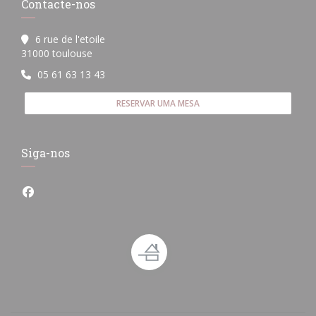
Contacte-nos
6 rue de l'etoile
((abre numa nova janela))
31000 toulouse
05 61 63 13 43
RESERVAR UMA MESA
Siga-nos
Facebook ((abre numa nova janela))