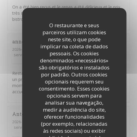
On a été bien reçus et le repas a été délicieux et le prix
très raisonnable. Et puis c'est de la vraie cuisine de
bistrot telle qu'on rêve d'en trouver.
O restaurante e seus
parceiros utilizam cookies
neste site, o que pode
anne
M
implicar na coleta de dados
2026-08-04
- 20:30 - guests 5
pessoais. Os cookies
service
:
5
/5
ambience
:
5
/5
menu
:
5
/5
quality_price
:
5
/5
denominados «necessários»
são obrigatórios e instalados
Restaurant très généreux avec des plats de qualité pour
por padrão. Outros cookies
un prix raisonnable ! Nous avons passé un super
opcionais requerem seu
moment et nous avons été très chaleureusement
consentimento. Esses cookies
accueillis ! Merci pour tout !
opcionais servem para
analisar sua navegação,
medir a audiência do site,
Antonio
C
oferecer funcionalidades
2026-07-31
- 19:30 - guests 4
(por exemplo, relacionadas
service
:
5
/5
ambience
:
5
/5
menu
:
4
/5
quality_price
:
5
/5
às redes sociais) ou exibir