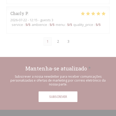
Charly
P
2026-07-22
- 12:15 - guests 3
service
:
5
/5
ambience
:
5
/5
menu
:
5
/5
quality_price
:
5
/5
1
2
3
Mantenha-se atualizado
*
Subscrever a nossa newsletter para receber comunicações
personalizadas e ofertas de marketing por correio eletrónico da
nossa parte.
SUBSCREVER