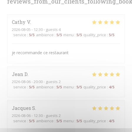
reviews_from_our_clients_following_boo
Cathy
V
2026-08-05
- 12:30 - guests 4
service
:
5
/5
ambience
:
5
/5
menu
:
5
/5
quality_price
:
5
/5
je recommande ce restaurant
Jean
D
2026-08-06
- 20:00 - guests 2
service
:
5
/5
ambience
:
5
/5
menu
:
5
/5
quality_price
:
4
/5
Jacques
S
2026-08-06
- 12:30 - guests 2
service
:
5
/5
ambience
:
5
/5
menu
:
5
/5
quality_price
:
4
/5