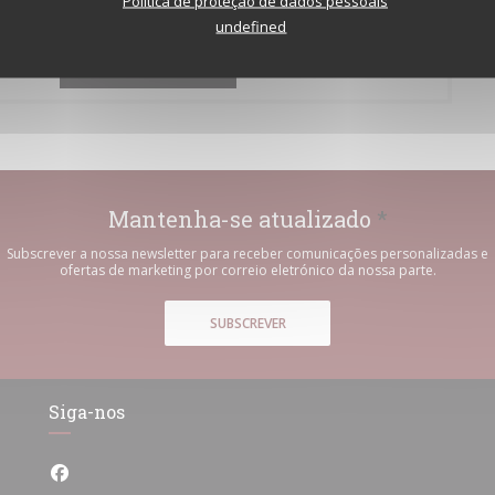
Política de proteção de dados pessoais
undefined
Le bistrot de l'etoile
Mantenha-se atualizado
*
Subscrever a nossa newsletter para receber comunicações personalizadas e
ofertas de marketing por correio eletrónico da nossa parte.
SUBSCREVER
Siga-nos
Facebook ((abre numa nova janela))