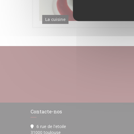
La cuisine
Contacte-nos
6 rue de l'etoile
((abre numa nova janela))
31000 toulouse