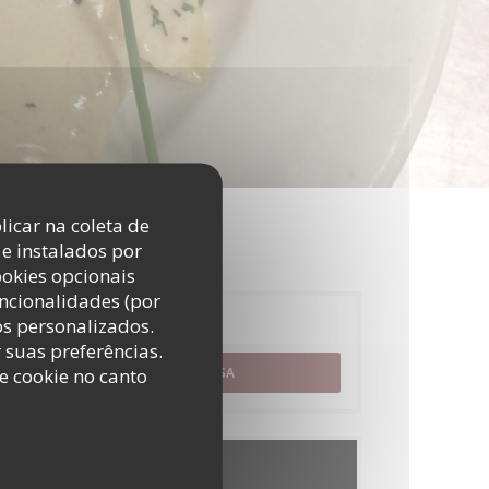
licar na coleta de
e instalados por
ookies opcionais
uncionalidades (por
os personalizados.
Reserva
r suas preferências.
e cookie no canto
RESERVAR UMA MESA
Menus