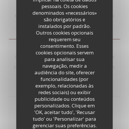
pessoais. Os cookies
denominados «necessários»
Nous travaillons avec des produits frais , nous tenons à nous
são obrigatórios e
excuser si certains produits viennent à manquer
instalados por padrão.
Outros cookies opcionais
requerem seu
consentimento. Esses
Carte Midi
cookies opcionais servem
Nous vous proposons également nos plats canailles qui changent
para analisar sua
tout au long de la semaine avec un supplément de 3 € : Lundi :
navegação, medir a
Langue de Veau, Mardi : Foie de Veau, Mercredi : Rognon de Veau,
audiência do site, oferecer
Jeudi : Tête de Veau Ravigote, Vendredi : Tripes à la Provençale
Pensez à réserver !!!!
funcionalidades (por
exemplo, relacionadas às
redes sociais) ou exibir
publicidade ou conteúdos
personalizados. Clique em
13,50
'OK, aceitar tudo', 'Recusar
PLAT
EUR
tudo' ou 'Personalizar' para
gerenciar suas preferências.