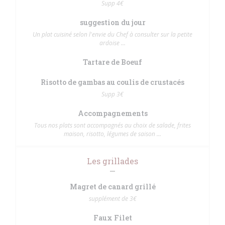
Supp 4€
suggestion du jour
Un plat cuisiné selon l'envie du Chef à consulter sur la petite
ardoise ...
Tartare de Boeuf
Risotto de gambas au coulis de crustacés
Supp 3€
Accompagnements
Tous nos plats sont accompagnés au choix de salade, frites
maison, risotto, légumes de saison ...
Les grillades
Magret de canard grillé
supplément de 3€
Faux Filet