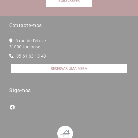
SUBSCREVER
Contacte-nos
6 rue de l'etoile
((abre numa nova janela))
31000 toulouse
05 61 63 13 43
RESERVAR UMA MESA
Siga-nos
Facebook ((abre numa nova janela))