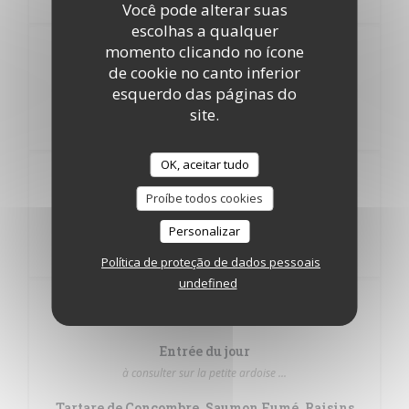
Você pode alterar suas
escolhas a qualquer
momento clicando no ícone
ENTREE PLAT OU PLAT
17,50
de cookie no canto inferior
DESSERT
EUR
esquerdo das páginas do
site.
OK, aceitar tudo
20,50
Proíbe todos cookies
ENTREE PLAT DESSERT
EUR
Personalizar
Política de proteção de dados pessoais
undefined
LES ENTREES
Entrée du jour
à consulter sur la petite ardoise ...
Tartare de Concombre, Saumon Fumé, Raisins