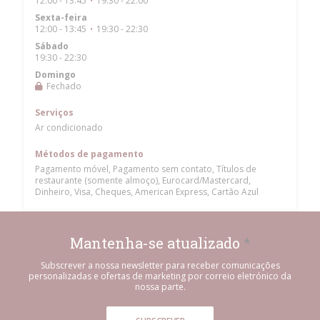
12:00 - 13:45
19:30 - 22:00
•
Sexta-feira
12:00 - 13:45
19:30 - 22:30
•
Sábado
19:30 - 22:30
Domingo
Fechado
Serviços
Ar condicionado
Métodos de pagamento
Pagamento móvel, Pagamento sem contato, Títulos de
restaurante (somente almoço), Eurocard/Mastercard,
Dinheiro, Visa, Cheques, American Express, Cartão Azul
Mantenha-se atualizado
*
Subscrever a nossa newsletter para receber comunicações
personalizadas e ofertas de marketing por correio eletrónico da
nossa parte.