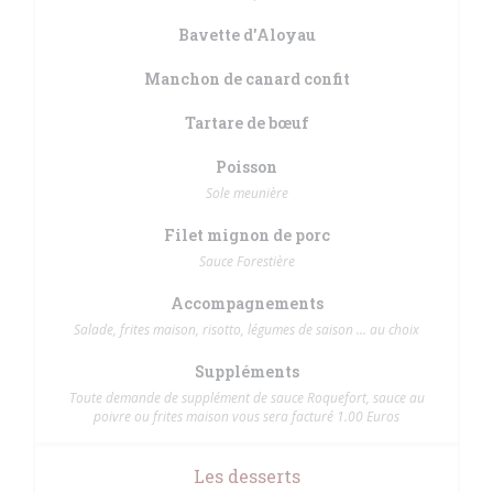
Bavette d'Aloyau
Manchon de canard confit
Tartare de bœuf
Poisson
Sole meunière
Filet mignon de porc
Sauce Forestière
Accompagnements
Salade, frites maison, risotto, légumes de saison ... au choix
Suppléments
Toute demande de supplément de sauce Roquefort, sauce au
poivre ou frites maison vous sera facturé 1.00 Euros
Les desserts