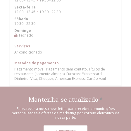
12:00 - 13:45
19:30 - 22:00
•
Sexta-feira
12:00 - 13:45
19:30 - 22:30
•
Sábado
19:30 - 22:30
Domingo
Fechado
Serviços
Ar condicionado
Métodos de pagamento
Pagamento móvel, Pagamento sem contato, Títulos de
restaurante (somente almoço), Eurocard/Mastercard,
Dinheiro, Visa, Cheques, American Express, Cartão Azul
Mantenha-se atualizado
*
Subscrever a nossa newsletter para receber comunicações
personalizadas e ofertas de marketing por correio eletrónico da
nossa parte.