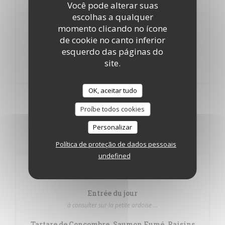
Você pode alterar suas
escolhas a qualquer
momento clicando no ícone
ENTREE PLAT OU PLAT
17,50
de cookie no canto inferior
DESSERT
EUR
esquerdo das páginas do
site.
OK, aceitar tudo
20,50
Proíbe todos cookies
ENTREE PLAT DESSERT
EUR
Personalizar
Política de proteção de dados pessoais
undefined
LES ENTREES
Entrée du jour
à consulter sur la petite ardoise ...
Tartare de Concombre, Saumon Fumé, Raisins