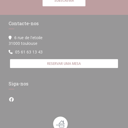
SUBSCREVER
Contacte-nos
6 rue de l'etoile
((abre numa nova janela))
31000 toulouse
05 61 63 13 43
RESERVAR UMA MESA
Siga-nos
Facebook ((abre numa nova janela))