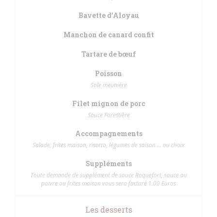
Bavette d'Aloyau
Manchon de canard confit
Tartare de bœuf
Poisson
Sole meunière
Filet mignon de porc
Sauce Forestière
Accompagnements
Salade, frites maison, risotto, légumes de saison ... au choix
Suppléments
Toute demande de supplément de sauce Roquefort, sauce au
poivre ou frites maison vous sera facturé 1.00 Euros
Les desserts