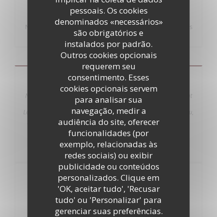
pessoais. Os cookies
denominados «necessários»
Nous travaillons avec des produits frais , nous tenons à nous
são obrigatórios e
excuser si certains produits viennent à manquer
instalados por padrão.
Outros cookies opcionais
requerem seu
consentimento. Esses
Carte Midi
cookies opcionais servem
Nous vous proposons également nos plats canailles qui changent
para analisar sua
tout au long de la semaine avec un supplément de 3 € : Lundi :
navegação, medir a
Langue de Veau, Mardi : Foie de Veau, Mercredi : Rognon de Veau,
audiência do site, oferecer
Jeudi : Tête de Veau Ravigote, Vendredi : Tripes à la Provençale
Pensez à réserver !!!!
funcionalidades (por
exemplo, relacionadas às
redes sociais) ou exibir
publicidade ou conteúdos
personalizados. Clique em
13,50
'OK, aceitar tudo', 'Recusar
PLAT
EUR
tudo' ou 'Personalizar' para
gerenciar suas preferências.