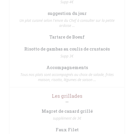
Supp 4€
suggestion du jour
Un plat cuisiné selon l'envie du Chef à consulter sur la petite
ardoise ...
Tartare de Boeuf
Risotto de gambas au coulis de crustacés
Supp 3€
Accompagnements
Tous nos plats sont accompagnés au choix de salade, frites
maison, risotto, légumes de saison ...
Les grillades
Magret de canard grillé
supplément de 3€
Faux Filet