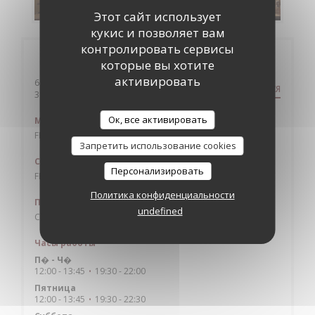
Этот сайт использует
кукис и позволяет вам
контролировать сервисы
Общая информация
которые вы хотите
активировать
6 rue de l'etoile
КАК ДОБРАТЬСЯ
((открывается в новом окне))
31000 toulouse
Ок, все активировать
Метро
FRANCOIS VERDIER
Запретить использование cookies
Сеть проката велосипедов Velib'
Персонализировать
FRANCOIS VERDIER
Политика конфиденциальности
Парковка
undefined
CARNOT 100M
Часы работы
П�
-
Ч�
12:00 - 13:45
19:30 - 22:00
•
Пятница
12:00 - 13:45
19:30 - 22:30
•