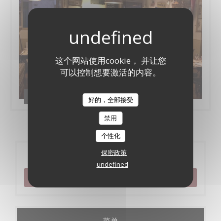
这个网站使用cookie， 并让您
可以控制想要激活的内容。
Le bistrot de l'etoile
好的，全部接受
禁用
个性化
保密政策
预订
undefined
预订餐位
菜单