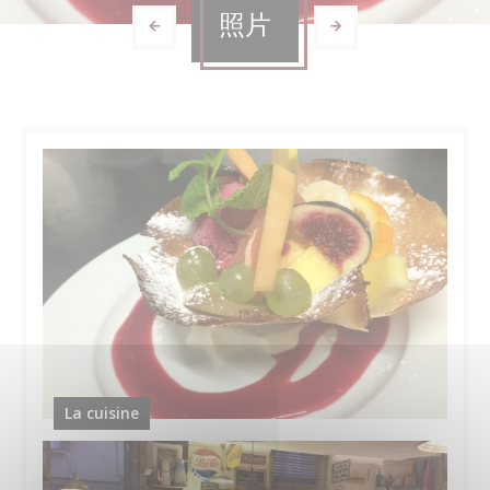
照片
La cuisine