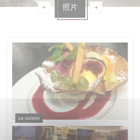
照片
La cuisine