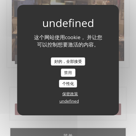
这个网站使用cookie， 并让您
可以控制想要激活的内容。
Le bistrot de l'etoile
好的，全部接受
禁用
个性化
保密政策
预订
undefined
预订餐位
菜单