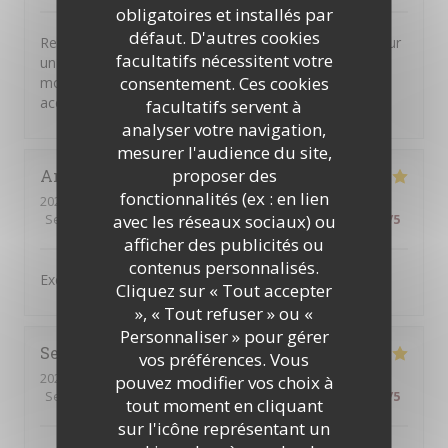
obligatoires et installés par
défaut. D'autres cookies
Restaurant très généreux avec des plats de qualité pour
facultatifs nécessitent votre
un prix raisonnable ! Nous avons passé un super
consentement. Ces cookies
moment et nous avons été très chaleureusement
accueillis ! Merci pour tout !
facultatifs servent à
analyser votre navigation,
mesurer l'audience du site,
proposer des
Antonio
C
fonctionnalités (ex : en lien
2026-07-31
- 19:30 - Couverts 4
avec les réseaux sociaux) ou
Service
:
5
/5
Ambiance
:
5
/5
Cuisine
:
4
/5
Qualité / Prix
:
5
/5
afficher des publicités ou
contenus personnalisés.
Excellent service and very good food,
Cliquez sur « Tout accepter
», « Tout refuser » ou «
Personnaliser » pour gérer
Severine
B
vos préférences. Vous
2026-07-30
- 20:30 - Couverts 2
pouvez modifier vos choix à
Service
:
5
/5
Ambiance
:
5
/5
Cuisine
:
5
/5
Qualité / Prix
:
5
/5
tout moment en cliquant
sur l'icône représentant un