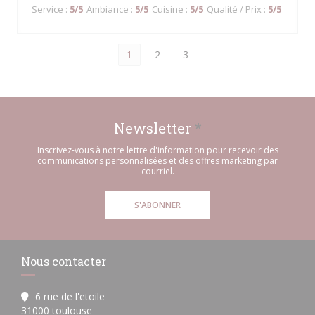
Service
:
5
/5
Ambiance
:
5
/5
Cuisine
:
5
/5
Qualité / Prix
:
5
/5
1
2
3
Newsletter
*
Inscrivez-vous à notre lettre d'information pour recevoir des
communications personnalisées et des offres marketing par
courriel.
S'ABONNER
Nous contacter
6 rue de l'etoile
((ouvre une nouvelle fenêtre))
31000 toulouse