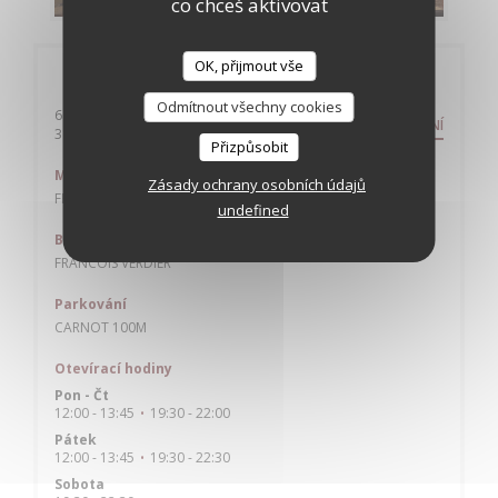
co chceš aktivovat
OK, přijmout vše
Obecné informace
Odmítnout všechny cookies
6 rue de l'etoile
NASMĚROVÁNÍ
((otevře se v novém okně))
31000 toulouse
Přizpůsobit
Metro
Zásady ochrany osobních údajů
FRANCOIS VERDIER
undefined
Bike station
FRANCOIS VERDIER
Parkování
CARNOT 100M
Otevírací hodiny
Pon
-
Čt
12:00 - 13:45
19:30 - 22:00
•
Pátek
12:00 - 13:45
19:30 - 22:30
•
Sobota