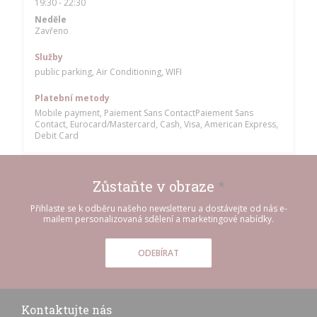
19:30 - 22:30
Neděle
Zavřeno
Služby
public parking, Air Conditioning, WIFI
Platební metody
Mobile payment, Paiement Sans ContactPaiement Sans
Contact, Eurocard/Mastercard, Cash, Visa, American Express,
Debit Card
Zůstaňte v obraze
*
Přihlaste se k odběru našeho newsletteru a dostávejte od nás e-
mailem personalizovaná sdělení a marketingové nabídky.
ODEBÍRAT
Kontaktujte nás