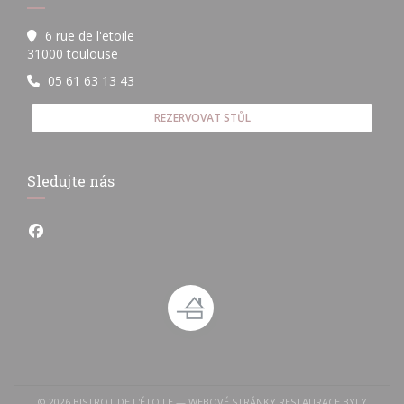
6 rue de l'etoile
((otevře se v novém okně))
31000 toulouse
05 61 63 13 43
REZERVOVAT STŮL
Sledujte nás
Facebook ((otevře se v novém okně))
© 2026 BISTROT DE L'ÉTOILE — WEBOVÉ STRÁNKY RESTAURACE BYLY