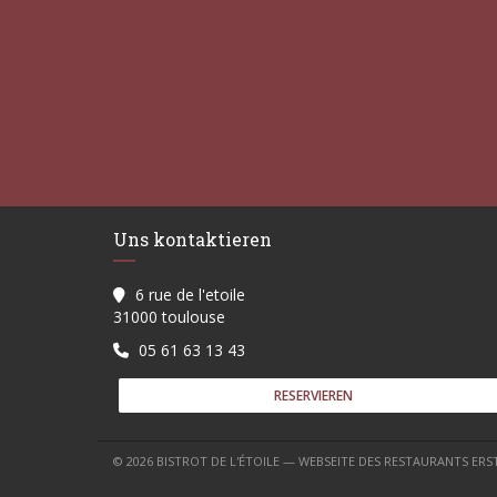
Uns kontaktieren
6 rue de l'etoile
((öffnet ein neues Fenster))
31000 toulouse
05 61 63 13 43
RESERVIEREN
© 2026 BISTROT DE L'ÉTOILE — WEBSEITE DES RESTAURANTS ER