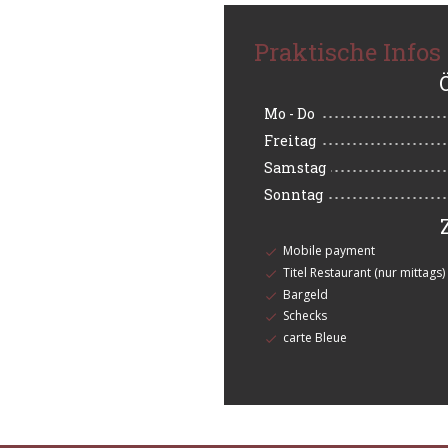
Praktische Infos
Mo
-
Do
Freitag
Samstag
Sonntag
Mobile payment
Titel Restaurant (nur mittags)
Bargeld
Schecks
carte Bleue