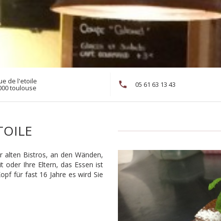
ue de l'etoile
05 61 63 13 43
((öffnet ein neues Fenster))
000 toulouse
TOILE
der alten Bistros, an den Wänden,
t oder Ihre Eltern, das Essen ist
pf für fast 16 Jahre es wird Sie