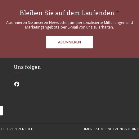
Bleiben Sie auf dem Laufenden
*
Abonnieren Sie unseren Newsletter, um personalisierte Mitteilungen und
Marketingangebote per E-Mail von uns zu erhalten.
ABONNIEREN
Uns folgen
Facebook ((öffnet ein neues Fenster))
((ÖFFNET EIN NEUES FENSTER))
STELLT VON
ZENCHEF
IMPRESSUM
NUTZUNGSBEDIN
((ÖFFNET EIN NEUES FENST
((ÖF