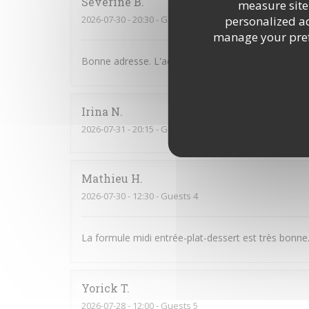
Severine
B
measure site 
2026-07-30
- 20:30 - Guests 2
personalized adv
manage your prefe
Bonne adresse. L'accueil est chaleureux et sympath
Irina
N
2026-07-31
- 20:15 - Guests 3
Mathieu
H
2026-07-30
- 12:30 - Guests 4
La formule midi entrée-plat-dessert est très bonne.
Yorick
T
2026-07-28
- 12:00 - Guests 5