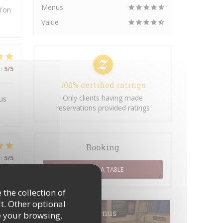
Menus
u'on
Value
:
5
/5
100% certified ratings
Only clients having made
us
reservations provided ratings
Booking
:
5
/5
BOOK A TABLE
 the collection of
t. Other optional
Menus
e your browsing,