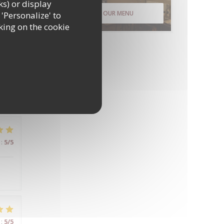
ks) or display
DISCOVER OUR MENU
 'Personalize' to
:
5
/5
king on the cookie
:
4
/5
:
5
/5
:
5
/5