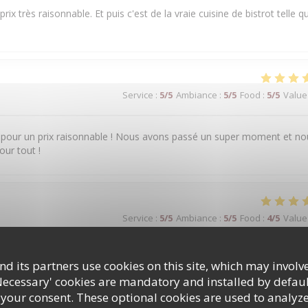
prix très raisonnable. Et puis c'est de la vraie cuisine de bistrot telle q
Service
:
5
/5
Ambiance
:
5
/5
Food
:
5
/5
Value
é pour un prix raisonnable ! Nous avons passé un super moment et no
our tout !
Service
:
5
/5
Ambiance
:
5
/5
Food
:
4
/5
Value
d its partners use cookies on this site, which may involve
Necessary' cookies are mandatory and installed by defaul
 your consent. These optional cookies are used to analyz