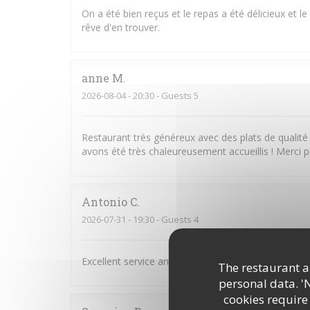
On a été bien reçus et le repas a été délicieux et le 
rêve d'en trouver.
anne
M
2026-08-04
- 20:30 - Guests 5
Restaurant très généreux avec des plats de qualit
avons été très chaleureusement accueillis ! Merci p
Antonio
C
2026-07-31
- 19:30 - Guests 4
Excellent service and very good food,
The restaurant an
personal data. '
cookies require