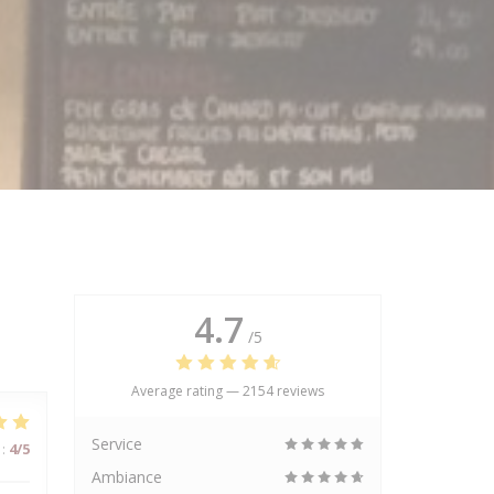
4.7
/5
Average rating —
2154 reviews
Service
:
4
/5
Ambiance