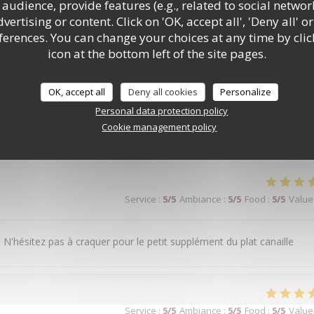
audience, provide features (e.g., related to social networ
ertising or content. Click on 'OK, accept all', 'Deny all' or
Service
:
5
/5
Ambiance
:
5
/5
Food
:
5
/5
Value
rences. You can change your choices at any time by clic
icon at the bottom left of the site pages.
ique. La nourriture est très bonne. On y reviendra.
OK, accept all
Deny all cookies
Personalize
Personal data protection policy
Cookie management policy
Service
:
5
/5
Ambiance
:
5
/5
Food
:
5
/5
Value
Service
:
5
/5
Ambiance
:
5
/5
Food
:
5
/5
Value
 N'hésitez pas à craquer pour le petit supplément du plat canaille
Service
:
5
/5
Ambiance
:
5
/5
Food
:
5
/5
Value