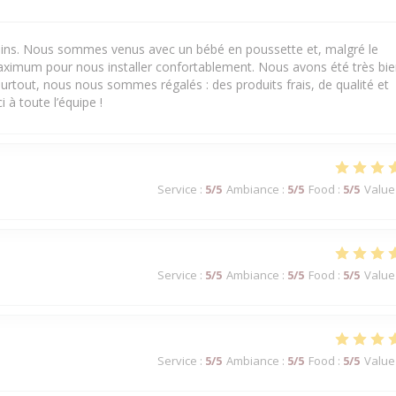
 soins. Nous sommes venus avec un bébé en poussette et, malgré le
aximum pour nous installer confortablement. Nous avons été très bi
urtout, nous nous sommes régalés : des produits frais, de qualité et
 à toute l’équipe !
Service
:
5
/5
Ambiance
:
5
/5
Food
:
5
/5
Value
Service
:
5
/5
Ambiance
:
5
/5
Food
:
5
/5
Value
Service
:
5
/5
Ambiance
:
5
/5
Food
:
5
/5
Value