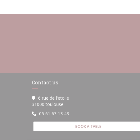
Contact us
6 rue de l'etoile
((opens in a new window))
31000 toulouse
05 61 63 13 43
BOOK A TABLE