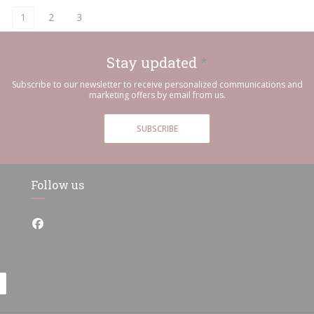
1
2
3
Stay updated
*
Subscribe to our newsletter to receive personalized communications and
marketing offers by email from us.
SUBSCRIBE
Follow us
Facebook ((opens in a new window))