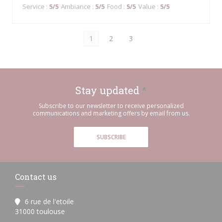
Service
:
5
/5
Ambiance
:
5
/5
Food
:
5
/5
Value
:
5
/5
1
2
3
Stay updated
*
Subscribe to our newsletter to receive personalized
communications and marketing offers by email from us.
SUBSCRIBE
Contact us
6 rue de l'etoile
((opens in a new window))
31000 toulouse