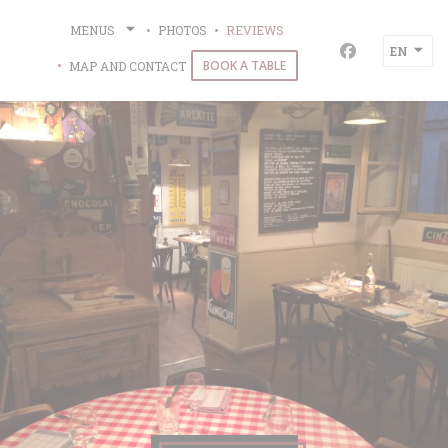
Personalizing your cookie choices
MENUS
PHOTOS
REVIEWS
EN
Facebook ((o
BOOK A TABLE
MAP AND CONTACT