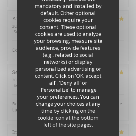
mandatory and installed by
default. Other optional
Antonio
C
cookies require your
consent. These optional
2026-07-31
- 19:30 - Guests 4
Service
:
5
/5
Ambiance
:
5
/5
Food
:
4
/5
Value
:
5
/5
cookies are used to analyze
your browsing, measure site
audience, provide features
Excellent service and very good food,
(e.g., related to social
networks) or display
personalized advertising or
Severine
B
content. Click on 'OK, accept
2026-07-30
- 20:30 - Guests 2
all', 'Deny all' or
Service
:
5
/5
Ambiance
:
5
/5
Food
:
5
/5
Value
:
5
/5
'Personalize' to manage
your preferences. You can
change your choices at any
Bonne adresse. L'accueil est chaleureux et sympathique.
La nourriture est très bonne. On y reviendra.
time by clicking on the
cookie icon at the bottom
left of the site pages.
Irina
N