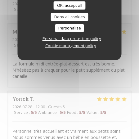
2026-07-31
- 20:15 - Guests 3
OK, accept all
Service
:
5
/5
Ambiance
:
5
/5
Food
:
5
/5
Value
:
4
/5
Deny all cookies
Personalize
Mathieu
H
Personal data protection policy
2026-07-30
- 12:30 - Guests 4
Service
:
5
/5
Ambiance
:
5
/5
Food
:
5
/5
Value
:
5
/5
Cookie management policy
La formule midi entrée-plat-dessert est très bonne.
N'hésitez pas à craquer pour le petit supplément du plat
canaille
Yorick
T
2026-07-28
- 12:00 - Guests 5
Service
:
5
/5
Ambiance
:
5
/5
Food
:
5
/5
Value
:
5
/5
Personnel très accueillant et vraiment aux petits soins.
Nous sommes venus avec un bébé en poussette et,