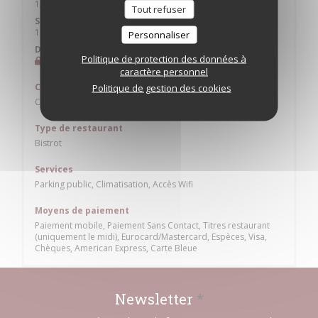
12h00 - 13h45
19h30 - 22h30
•
Tout refuser
Samedi
19h30 - 22h30
Personnaliser
Dimanche
Politique de protection des données à
Fermé
caractère personnel
Cuisine
Politique de gestion des cookies
Cuisine Traditionnelle
Type de restaurant
Bistrot
Services
Parking public, Climatisation, Accès Wifi
Moyens de paiement
Paiement mobile, Paiement Sans Contact, Titres restaurant
(uniquement le midi), Eurocard/Mastercard, Espèces, Visa,
Chèques, American Express, Carte Bleue
Newsletter
*