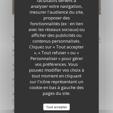
facultatifs servent à
analyser votre navigation,
DÉCOUVRIR NOTRE CARTE
mesurer l'audience du site,
proposer des
fonctionnalités (ex : en lien
Infos pratiques
avec les réseaux sociaux) ou
afficher des publicités ou
6 rue de l'etoile
ITINÉRAIRE
contenus personnalisés.
((ouvre une nouvelle fenêtre))
31000 toulouse
Cliquez sur « Tout accepter
Métro
», « Tout refuser » ou «
FRANCOIS VERDIER
Personnaliser » pour gérer
vos préférences. Vous
Station de vélos
pouvez modifier vos choix à
FRANCOIS VERDIER
tout moment en cliquant
Parking
sur l'icône représentant un
CARNOT 100M
cookie en bas à gauche des
pages du site.
Horaires
Lun
-
Jeu
12h00 - 13h45
19h30 - 22h00
•
Tout accepter
Vendredi