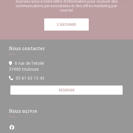
Inscrivez-vous à notre lettre d'information pour recevoir des
communications personnalisées et des offres marketing par
courriel.
S'ABONNER
Nous contacter
6 rue de l'etoile
((ouvre une nouvelle fenêtre))
31000 toulouse
05 61 63 13 43
RÉSERVER
Nous suivre
Facebook ((ouvre une nouvelle fenêtre))