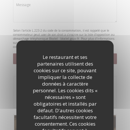
Selon l'article L.223-2 du code de la consommation, il est rappelé que le
consommateur peut user de son droit à s'inscrire sur la liste d'opposition au
démarchage téléphonique Bloctel :
bloctel.gouv.fr
. Pour plus d'informations
sur le traitement de vos données, consultez notre
politique de
confidentialité
.
Le restaurant et ses
partenaires utilisent des
cookies sur ce site, pouvant
impliquer la collecte de
données à caractère
Réservation
personnel. Les cookies dits «
nécessaires » sont
RÉSERVER
obligatoires et installés par
défaut. D'autres cookies
facultatifs nécessitent votre
Cartes & Menus
consentement. Ces cookies