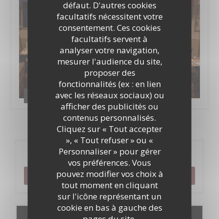
défaut. D'autres cookies
facultatifs nécessitent votre
consentement. Ces cookies
facultatifs servent à
analyser votre navigation,
mesurer l'audience du site,
proposer des
fonctionnalités (ex : en lien
avec les réseaux sociaux) ou
Le bistrot de l'etoile
afficher des publicités ou
contenus personnalisés.
Cliquez sur « Tout accepter
», « Tout refuser » ou «
Personnaliser » pour gérer
Réservation
vos préférences. Vous
pouvez modifier vos choix à
RÉSERVER
tout moment en cliquant
sur l'icône représentant un
cookie en bas à gauche des
pages du site.
Cartes & Menus