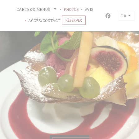
Personnalisation de vos choix en matière de cookies
CARTES & MENUS
PHOTOS
AVIS
FR
Facebook ((ou
RÉSERVER
ACCÈS/CONTACT