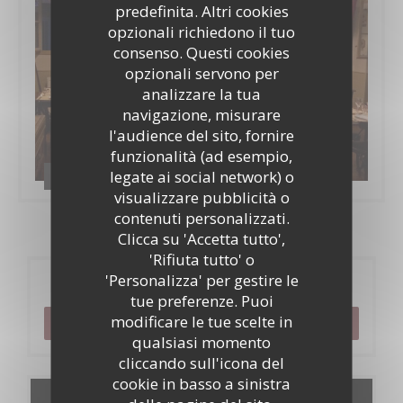
predefinita. Altri cookies
opzionali richiedono il tuo
consenso. Questi cookies
opzionali servono per
analizzare la tua
navigazione, misurare
l'audience del sito, fornire
funzionalità (ad esempio,
legate ai social network) o
Le bistrot de l'etoile
visualizzare pubblicità o
contenuti personalizzati.
Clicca su 'Accetta tutto',
'Rifiuta tutto' o
'Personalizza' per gestire le
Prenotazione
tue preferenze. Puoi
modificare le tue scelte in
PRENOTA
qualsiasi momento
cliccando sull'icona del
cookie in basso a sinistra
Menu