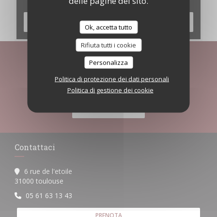
delle pagine del sito.
SCOPRI LA NOSTRA CARTA
Ok, accetta tutto
Rifiuta tutti i cookie
Rimani informato
*
Personalizza
Iscriversi alla nostra newsletter per ricevere comunicazioni
Politica di protezione dei dati personali
personalizzate e offerte di marketing via e-mail.
Politica di gestione dei cookie
ABBONATI
Contattaci
6 rue de l'etoile
((apre una nuova finestra))
31000 toulouse
05 61 63 13 43
PRENOTA