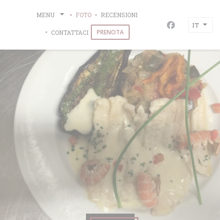
Personalizzazione delle tue scelte sui cookie
MENU
FOTO
RECENSIONI
IT
Facebook ((ap
PRENOTA
CONTATTACI