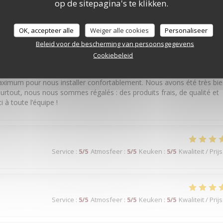
op de sitepagina's te klikken.
OK, accepteer alle
Weiger alle cookies
Personaliseer
Service
:
5
/5
Atmosfeer
:
5
/5
Keuken
:
5
/5
Kwaliteit / Prijs
Beleid voor de bescherming van persoonsgegevens
Cookiebeleid
 soins. Nous sommes venus avec un bébé en poussette et, malgré le
aximum pour nous installer confortablement. Nous avons été très bi
urtout, nous nous sommes régalés : des produits frais, de qualité et
 à toute l’équipe !
Service
:
5
/5
Atmosfeer
:
5
/5
Keuken
:
5
/5
Kwaliteit / Prijs
Service
:
5
/5
Atmosfeer
:
5
/5
Keuken
:
5
/5
Kwaliteit / Prijs