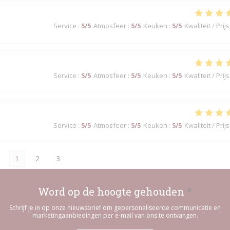
Service
:
5
/5
Atmosfeer
:
5
/5
Keuken
:
5
/5
Kwaliteit / Prijs
Service
:
5
/5
Atmosfeer
:
5
/5
Keuken
:
5
/5
Kwaliteit / Prijs
Service
:
5
/5
Atmosfeer
:
5
/5
Keuken
:
5
/5
Kwaliteit / Prijs
1
2
3
Word op de hoogte gehouden
*
Schrijf je in op onze nieuwsbrief om gepersonaliseerde communicatie en
marketingaanbiedingen per e-mail van ons te ontvangen.