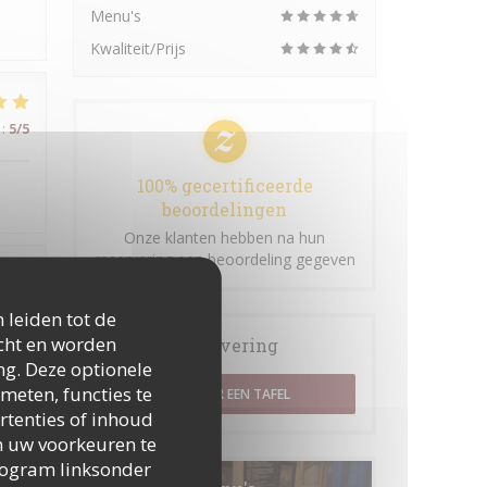
Menu's
Kwaliteit/Prijs
:
5
/5
100% gecertificeerde
beoordelingen
Onze klanten hebben na hun
reservering een beoordeling gegeven
:
4
/5
 leiden tot de
icht en worden
Reservering
ng. Deze optionele
meten, functies te
RESERVEER EEN TAFEL
:
5
/5
rtenties of inhoud
 om uw voorkeuren te
togram linksonder