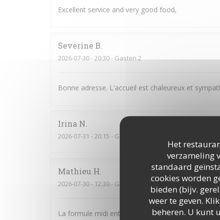
Excellent service and very good food,
Severine
B
2026-07-30
- 20:30 - Gasten 2
Bonne adresse. L'accueil est chaleureux et sympath
Irina
N
2026-07-31
- 20:15 - Gasten 3
Het restauran
verzameling v
standaard geïnsta
Mathieu
H
cookies worden ge
2026-07-30
- 12:30 - Gasten 4
bieden (bijv. ger
weer te geven. Klik
beheren. U kunt 
La formule midi entrée-plat-dessert est très bonne.