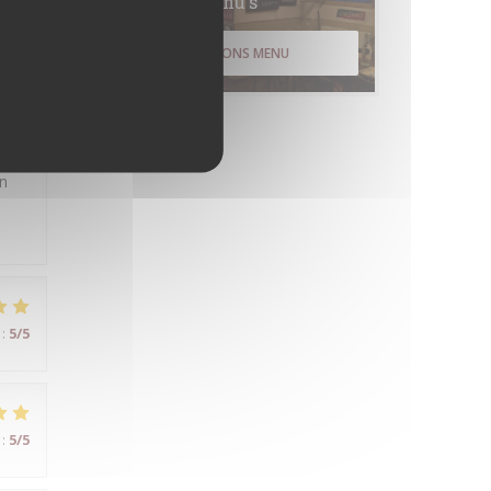
Menu's
ONTDEK ONS MENU
:
5
/5
en
:
5
/5
:
5
/5