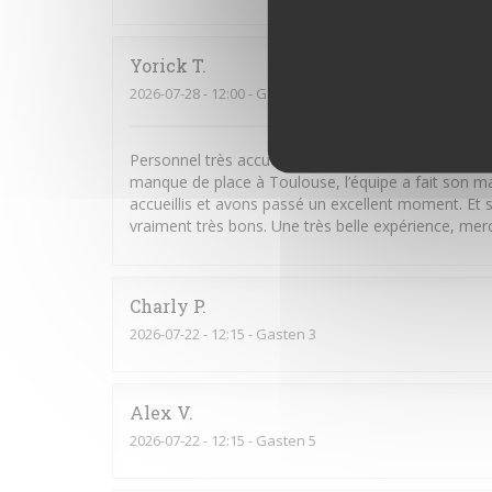
Yorick
T
2026-07-28
- 12:00 - Gasten 5
Personnel très accueillant et vraiment aux petits
manque de place à Toulouse, l’équipe a fait son m
accueillis et avons passé un excellent moment. Et s
vraiment très bons. Une très belle expérience, merci
Charly
P
2026-07-22
- 12:15 - Gasten 3
Alex
V
2026-07-22
- 12:15 - Gasten 5