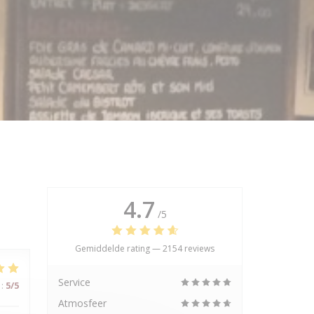
4.7
/5
Gemiddelde rating —
2154 reviews
Service
:
5
/5
Atmosfeer