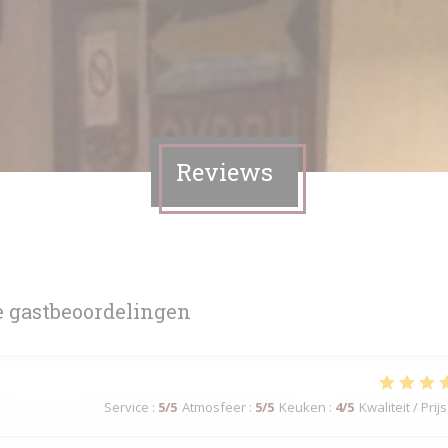
Reviews
 gastbeoordelingen
Service
:
5
/5
Atmosfeer
:
5
/5
Keuken
:
4
/5
Kwaliteit / Prijs