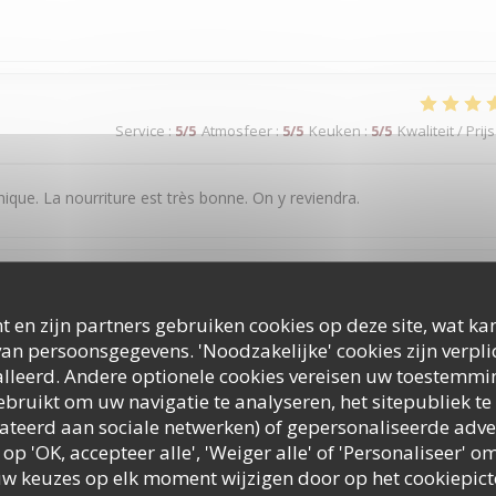
Service
:
5
/5
Atmosfeer
:
5
/5
Keuken
:
5
/5
Kwaliteit / Prijs
ique. La nourriture est très bonne. On y reviendra.
Service
:
5
/5
Atmosfeer
:
5
/5
Keuken
:
5
/5
Kwaliteit / Prijs
t en zijn partners gebruiken cookies op deze site, wat kan
an persoonsgegevens. 'Noodzakelijke' cookies zijn verpl
lleerd. Andere optionele cookies vereisen uw toestemmi
bruikt om uw navigatie te analyseren, het sitepubliek te 
Service
:
5
/5
Atmosfeer
:
5
/5
Keuken
:
5
/5
Kwaliteit / Prijs
elateerd aan sociale netwerken) of gepersonaliseerde adve
 op 'OK, accepteer alle', 'Weiger alle' of 'Personaliseer'
uw keuzes op elk moment wijzigen door op het cookiepic
 N'hésitez pas à craquer pour le petit supplément du plat canaille