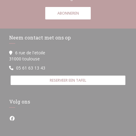
ABONNEREN
Neem contact met ons op
6 rue de l'etoile
((opent in een nieuw venster))
31000 toulouse
05 61 63 13 43
RESERVEER EEN TAFEL
Volg ons
Facebook ((opent in een nieuw venster))