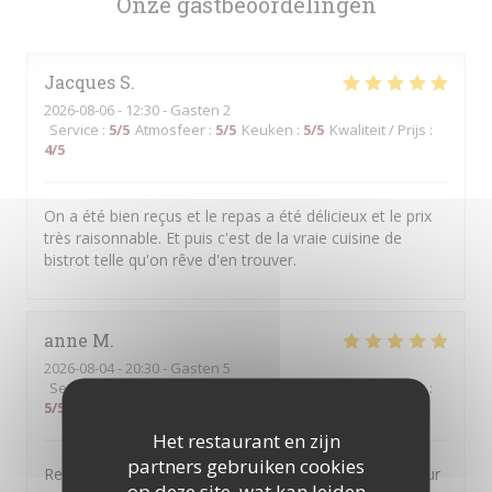
Onze gastbeoordelingen
Jacques
S
2026-08-06
- 12:30 - Gasten 2
Service
:
5
/5
Atmosfeer
:
5
/5
Keuken
:
5
/5
Kwaliteit / Prijs
:
4
/5
On a été bien reçus et le repas a été délicieux et le prix
très raisonnable. Et puis c'est de la vraie cuisine de
bistrot telle qu'on rêve d'en trouver.
anne
M
2026-08-04
- 20:30 - Gasten 5
Service
:
5
/5
Atmosfeer
:
5
/5
Keuken
:
5
/5
Kwaliteit / Prijs
:
5
/5
Het restaurant en zijn
partners gebruiken cookies
Restaurant très généreux avec des plats de qualité pour
op deze site, wat kan leiden