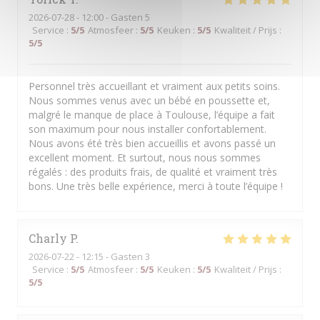
2026-07-28
- 12:00 - Gasten 5
Service
:
5
/5
Atmosfeer
:
5
/5
Keuken
:
5
/5
Kwaliteit / Prijs
:
5
/5
Personnel très accueillant et vraiment aux petits soins.
Nous sommes venus avec un bébé en poussette et,
malgré le manque de place à Toulouse, l’équipe a fait
son maximum pour nous installer confortablement.
Nous avons été très bien accueillis et avons passé un
excellent moment. Et surtout, nous nous sommes
régalés : des produits frais, de qualité et vraiment très
bons. Une très belle expérience, merci à toute l’équipe !
Charly
P
2026-07-22
- 12:15 - Gasten 3
Service
:
5
/5
Atmosfeer
:
5
/5
Keuken
:
5
/5
Kwaliteit / Prijs
:
5
/5