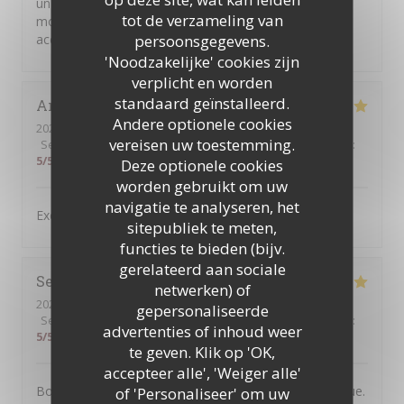
un prix raisonnable ! Nous avons passé un super
tot de verzameling van
moment et nous avons été très chaleureusement
persoonsgegevens.
accueillis ! Merci pour tout !
'Noodzakelijke' cookies zijn
verplicht en worden
standaard geïnstalleerd.
Antonio
C
Andere optionele cookies
2026-07-31
- 19:30 - Gasten 4
vereisen uw toestemming.
Service
:
5
/5
Atmosfeer
:
5
/5
Keuken
:
4
/5
Kwaliteit / Prijs
:
5
/5
Deze optionele cookies
worden gebruikt om uw
navigatie te analyseren, het
Excellent service and very good food,
sitepubliek te meten,
functies te bieden (bijv.
gerelateerd aan sociale
Severine
B
netwerken) of
2026-07-30
- 20:30 - Gasten 2
gepersonaliseerde
Service
:
5
/5
Atmosfeer
:
5
/5
Keuken
:
5
/5
Kwaliteit / Prijs
:
advertenties of inhoud weer
5
/5
te geven. Klik op 'OK,
accepteer alle', 'Weiger alle'
Bonne adresse. L'accueil est chaleureux et sympathique.
of 'Personaliseer' om uw