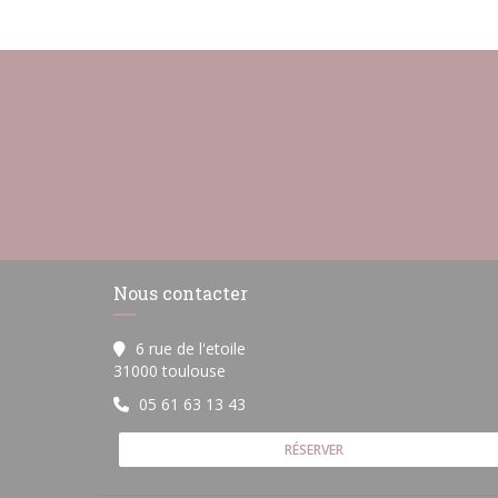
Nous contacter
6 rue de l'etoile
((ouvre une nouvelle fenêtre))
31000 toulouse
05 61 63 13 43
RÉSERVER