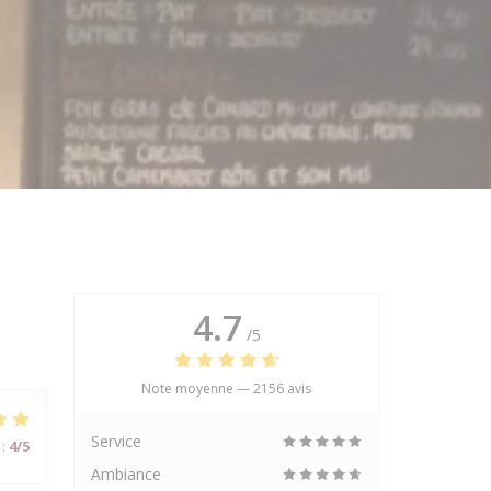
4.7
/5
Note moyenne —
2156 avis
Service
:
4
/5
Ambiance