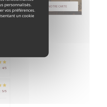
nus personnalisés.
DÉCOUVRIR NOTRE CARTE
rer vos préférences.
ésentant un cookie
:
5
/5
:
4
/5
:
5
/5