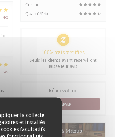
Cuisine
Qualité/Prix
:
4
/5
u'on
100% avis vérifiés
Seuls les clients ayant réservé ont
laissé leur avis
:
5
/5
Réservation
us
RÉSERVER
mpliquer la collecte
atoires et installés
:
5
/5
 cookies facultatifs
Cartes & Menus
es fonctionnalités