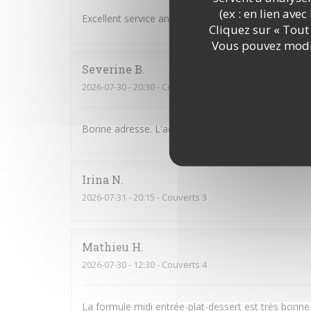
(ex : en lien ave
Excellent service and very good food,
Cliquez sur « Tout 
Vous pouvez modif
Severine
B
2026-07-30
- 20:30 - Couverts 2
Bonne adresse. L'accueil est chaleureux et sympath
Irina
N
2026-07-31
- 20:15 - Couverts 3
Mathieu
H
2026-07-30
- 12:30 - Couverts 4
La formule midi entrée-plat-dessert est très bonne.