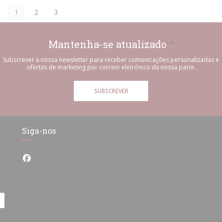
1
2
3
Mantenha-se atualizado
*
Subscrever a nossa newsletter para receber comunicações personalizadas e
ofertas de marketing por correio eletrónico da nossa parte.
SUBSCREVER
Siga-nos
Facebook ((abre numa nova janela))