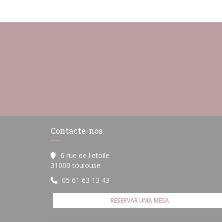
Contacte-nos
6 rue de l'etoile
((abre numa nova janela))
31000 toulouse
05 61 63 13 43
RESERVAR UMA MESA