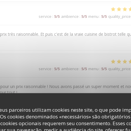
service
:
5
/5
ambience
:
5
/5
menu
:
5
/5
quality_price
prix très raisonnable. Et puis c'est de la vraie cuisine de bistrot telle q
service
:
5
/5
ambience
:
5
/5
menu
:
5
/5
quality_price
é pour un prix raisonnable ! Nous avons passé un super moment et no
our tout !
eus parceiros utilizam cookies neste site, o que pode imp
 Os cookies denominados «necessários» são obrigatórios 
service
:
5
/5
ambience
:
5
/5
menu
:
4
/5
quality_price
cookies opcionais requerem seu consentimento. Esses c
ar sua navegação, medir a audiência do site, oferecer f