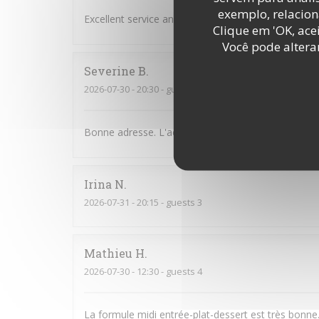
exemplo, relacion
Excellent service and very good food,
Clique em 'OK, acei
Você pode altera
Severine
B
2026-07-30
- 20:30 - guests 2
Bonne adresse. L'accueil est chaleureux et sympath
Irina
N
2026-07-31
- 20:15 - guests 3
Mathieu
H
2026-07-30
- 12:30 - guests 4
La formule midi entrée-plat-dessert est très bonne.