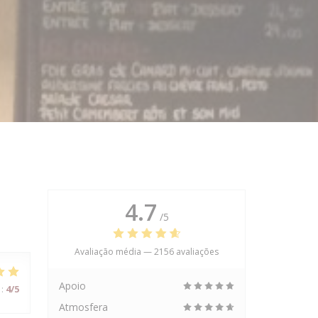
4.7
/5
Avaliação média —
2156 avaliações
Apoio
:
4
/5
Atmosfera