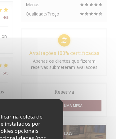
Menus
Qualidade/Preço
:
4
/5
u'on
Avaliações 100% certificadas
Apenas os clientes que fizeram
reservas submeteram avaliações
:
5
/5
Reserva
us
RESERVAR UMA MESA
licar na coleta de
e instalados por
:
5
/5
ookies opcionais
Menus
uncionalidades (por