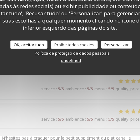
adas às redes sociais) ou exibir publicidade ou conteúd
tar tudo', 'Recusar tudo' ou 'Personalizar' para gerencia
r suas escolhas a qualquer momento clicando no ícone d
inferior esquerdo das páginas do site.
service
:
5
/5
ambience
:
5
/5
menu
:
5
/5
quality_price
OK, aceitar tudo
Proíbe todos cookies
Personalizar
Política de proteção de dados pessoais
ique. La nourriture est très bonne. On y reviendra.
undefined
service
:
5
/5
ambience
:
5
/5
menu
:
5
/5
quality_price
service
:
5
/5
ambience
:
5
/5
menu
:
5
/5
quality_price
 N'hésitez pas à craquer pour le petit supplément du plat canaille