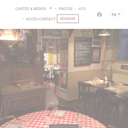
Personnalisation de vos choix en matière de cookies
CARTES & MENUS
PHOTOS
AVIS
FR
Facebook ((ou
RÉSERVER
ACCÈS/CONTACT