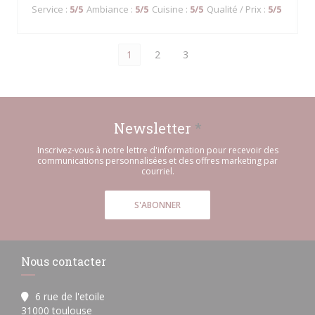
Service
:
5
/5
Ambiance
:
5
/5
Cuisine
:
5
/5
Qualité / Prix
:
5
/5
1
2
3
Newsletter
*
Inscrivez-vous à notre lettre d'information pour recevoir des
communications personnalisées et des offres marketing par
courriel.
S'ABONNER
Nous contacter
6 rue de l'etoile
((ouvre une nouvelle fenêtre))
31000 toulouse