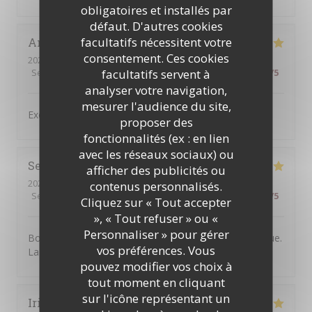
obligatoires et installés par
défaut. D'autres cookies
facultatifs nécessitent votre
Antonio
C
consentement. Ces cookies
2026-07-31
- 19:30 - Couverts 4
facultatifs servent à
Service
:
5
/5
Ambiance
:
5
/5
Cuisine
:
4
/5
Qualité / Prix
:
5
/5
analyser votre navigation,
mesurer l'audience du site,
Excellent service and very good food,
proposer des
fonctionnalités (ex : en lien
avec les réseaux sociaux) ou
Severine
B
afficher des publicités ou
2026-07-30
- 20:30 - Couverts 2
contenus personnalisés.
Service
:
5
/5
Ambiance
:
5
/5
Cuisine
:
5
/5
Qualité / Prix
:
5
/5
Cliquez sur « Tout accepter
», « Tout refuser » ou «
Personnaliser » pour gérer
Bonne adresse. L'accueil est chaleureux et sympathique.
vos préférences. Vous
La nourriture est très bonne. On y reviendra.
pouvez modifier vos choix à
tout moment en cliquant
sur l'icône représentant un
Irina
N