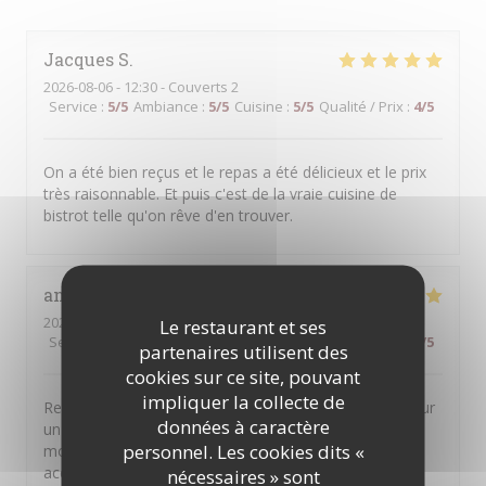
Jacques
S
2026-08-06
- 12:30 - Couverts 2
Service
:
5
/5
Ambiance
:
5
/5
Cuisine
:
5
/5
Qualité / Prix
:
4
/5
On a été bien reçus et le repas a été délicieux et le prix
très raisonnable. Et puis c'est de la vraie cuisine de
bistrot telle qu'on rêve d'en trouver.
anne
M
2026-08-04
- 20:30 - Couverts 5
Le restaurant et ses
Service
:
5
/5
Ambiance
:
5
/5
Cuisine
:
5
/5
Qualité / Prix
:
5
/5
partenaires utilisent des
cookies sur ce site, pouvant
impliquer la collecte de
Restaurant très généreux avec des plats de qualité pour
données à caractère
un prix raisonnable ! Nous avons passé un super
personnel. Les cookies dits «
moment et nous avons été très chaleureusement
accueillis ! Merci pour tout !
nécessaires » sont