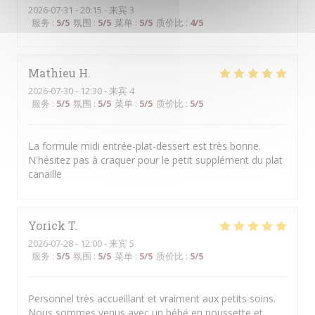
2026-07-31
- 20:15 - 来宾 3
服务
:
5
/5
氛围
:
5
/5
菜单
:
5
/5
质价比
:
4
/5
Mathieu
H
2026-07-30
- 12:30 - 来宾 4
服务
:
5
/5
氛围
:
5
/5
菜单
:
5
/5
质价比
:
5
/5
La formule midi entrée-plat-dessert est très bonne.
N'hésitez pas à craquer pour le petit supplément du plat
canaille
Yorick
T
2026-07-28
- 12:00 - 来宾 5
服务
:
5
/5
氛围
:
5
/5
菜单
:
5
/5
质价比
:
5
/5
Personnel très accueillant et vraiment aux petits soins.
Nous sommes venus avec un bébé en poussette et,