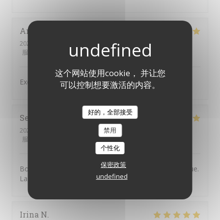
Antonio
C
2026-07-31
- 19:30 - 来宾 4
服务
:
5
/5
氛围
:
5
/5
菜单
:
4
/5
质价比
:
5
/5
这个网站使用cookie， 并让您
Excellent service and very good food,
可以控制想要激活的内容。
好的，全部接受
Severine
B
2026-07-30
- 20:30 - 来宾 2
禁用
服务
:
5
/5
氛围
:
5
/5
菜单
:
5
/5
质价比
:
5
/5
个性化
保密政策
Bonne adresse. L'accueil est chaleureux et sympathique.
undefined
La nourriture est très bonne. On y reviendra.
Irina
N