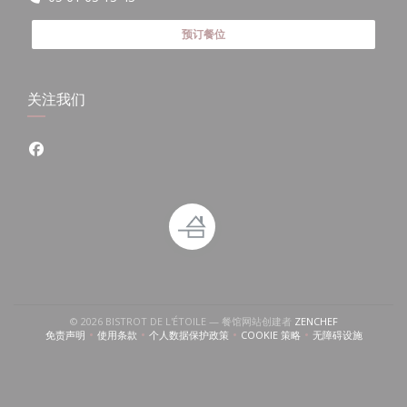
预订餐位
关注我们
Facebook ((在新窗口中打开))
((在新窗口中打开
© 2026 BISTROT DE L'ÉTOILE — 餐馆网站创建者
ZENCHEF
免责声明
使用条款
个人数据保护政策
COOKIE 策略
无障碍设施
((在新窗口中打开))
((在新窗口中打开))
((在新窗口中打开))
((在新窗口中打开))
((在新窗口中打开