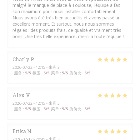
malgré le manque de place à Toulouse, l’équipe a fait
son maximum pour nous installer confortablement.
Nous avons été très bien accueillis et avons passé un
excellent moment. Et surtout, nous nous sommes
régalés : des produits frais, de qualité et vraiment très
bons. Une très belle expérience, merci à toute l’équipe !
Charly
P
2026-07-22
- 12:15 - 来宾 3
服务
:
5
/5
氛围
:
5
/5
菜单
:
5
/5
质价比
:
5
/5
Alex
V
2026-07-22
- 12:15 - 来宾 5
服务
:
5
/5
氛围
:
5
/5
菜单
:
5
/5
质价比
:
5
/5
Erika
N
2026-07-17
- 20:45 - 来宾 3