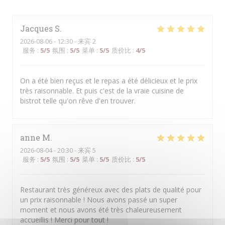
Jacques
S
2026-08-06
- 12:30 - 来宾 2
服务
:
5
/5
氛围
:
5
/5
菜单
:
5
/5
质价比
:
4
/5
On a été bien reçus et le repas a été délicieux et le prix
très raisonnable. Et puis c'est de la vraie cuisine de
bistrot telle qu'on rêve d'en trouver.
anne
M
2026-08-04
- 20:30 - 来宾 5
服务
:
5
/5
氛围
:
5
/5
菜单
:
5
/5
质价比
:
5
/5
Restaurant très généreux avec des plats de qualité pour
un prix raisonnable ! Nous avons passé un super
moment et nous avons été très chaleureusement
accueillis ! Merci pour tout !