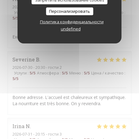
Запретить использование cookies
2026-07-31
- 19:30 - гости 4
Персонализировать
Услуги
:
5
/5
Атмосфера
:
5
/5
Меню
:
4
/5
Цена / качество
:
5
/5
Политика конфиденциальности
undefined
Excellent service and very good food,
Severine
B
2026-07-30
- 20:30 - гости 2
Услуги
:
5
/5
Атмосфера
:
5
/5
Меню
:
5
/5
Цена / качество
:
5
/5
Bonne adresse. L'accueil est chaleureux et sympathique.
La nourriture est très bonne. On y reviendra.
Irina
N
2026-07-31
- 20:15 - гости 3