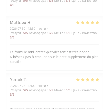
Услуги
:
5
/5
Атмосфера
:
5
/5
Меню
:
5
/5
Цена / качество
:
4
/5
Mathieu
H
2026-07-30
- 12:30 - гости 4
Услуги
:
5
/5
Атмосфера
:
5
/5
Меню
:
5
/5
Цена / качество
:
5
/5
La formule midi entrée-plat-dessert est très bonne.
N'hésitez pas à craquer pour le petit supplément du plat
canaille
Yorick
T
2026-07-28
- 12:00 - гости 5
Услуги
:
5
/5
Атмосфера
:
5
/5
Меню
:
5
/5
Цена / качество
:
5
/5