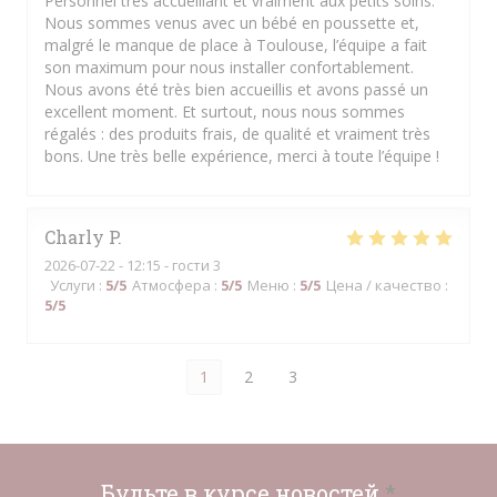
Personnel très accueillant et vraiment aux petits soins.
Nous sommes venus avec un bébé en poussette et,
malgré le manque de place à Toulouse, l’équipe a fait
son maximum pour nous installer confortablement.
Nous avons été très bien accueillis et avons passé un
excellent moment. Et surtout, nous nous sommes
régalés : des produits frais, de qualité et vraiment très
bons. Une très belle expérience, merci à toute l’équipe !
Charly
P
2026-07-22
- 12:15 - гости 3
Услуги
:
5
/5
Атмосфера
:
5
/5
Меню
:
5
/5
Цена / качество
:
5
/5
1
2
3
Будьте в курсе новостей
*