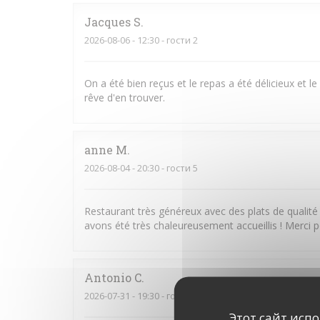
Jacques
S
2026-08-06
- 12:30 - гости 2
On a été bien reçus et le repas a été délicieux et le 
rêve d'en trouver.
anne
M
2026-08-04
- 20:30 - гости 5
Restaurant très généreux avec des plats de qualit
avons été très chaleureusement accueillis ! Merci p
Antonio
C
2026-07-31
- 19:30 - гости 4
Этот сайт исп