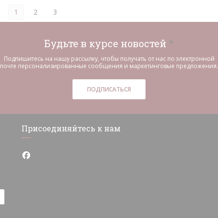
1
2
3
Будьте в курсе новостей
*
Подпишитесь на нашу рассылку, чтобы получать от нас по электронной
почте персонализированные сообщения и маркетинговые предложения.
ПОДПИСАТЬСЯ
Присоединяйтесь к нам
Facebook ((открывается в новом окне))