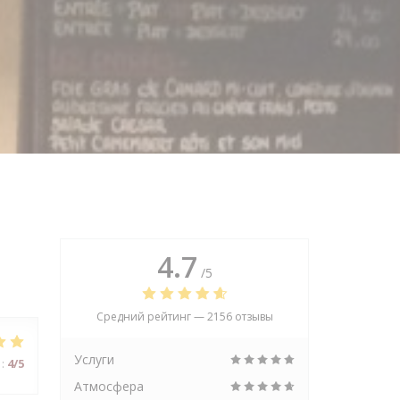
4.7
/5
Средний рейтинг —
2156 отзывы
Услуги
:
4
/5
Атмосфера