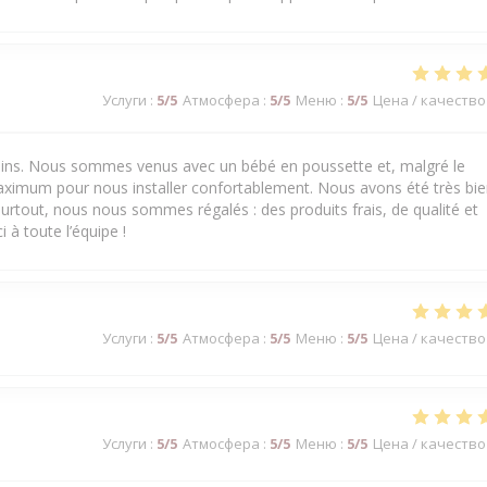
Услуги
:
5
/5
Атмосфера
:
5
/5
Меню
:
5
/5
Цена / качество
 soins. Nous sommes venus avec un bébé en poussette et, malgré le
aximum pour nous installer confortablement. Nous avons été très bi
urtout, nous nous sommes régalés : des produits frais, de qualité et
 à toute l’équipe !
Услуги
:
5
/5
Атмосфера
:
5
/5
Меню
:
5
/5
Цена / качество
Услуги
:
5
/5
Атмосфера
:
5
/5
Меню
:
5
/5
Цена / качество