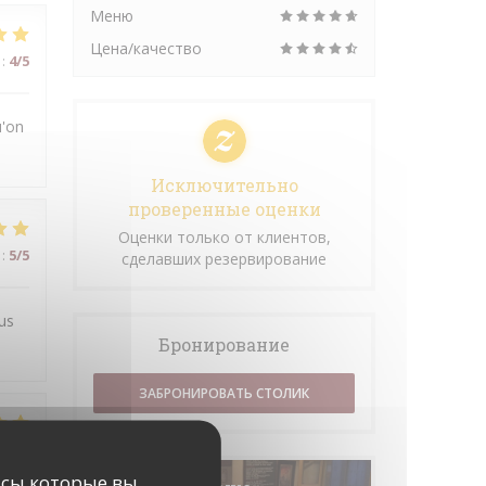
Меню
Цена/качество
:
4
/5
u'on
Исключительно
проверенные оценки
Оценки только от клиентов,
:
5
/5
сделавших резервирование
us
Бронирование
ЗАБРОНИРОВАТЬ СТОЛИК
:
5
/5
исы которые вы