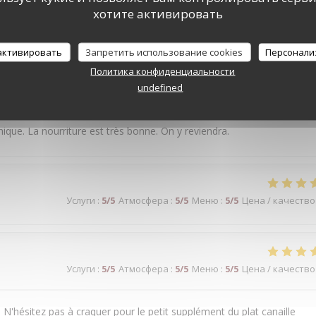
хотите активировать
 активировать
Запретить использование cookies
Персонали
Политика конфиденциальности
undefined
Услуги
:
5
/5
Атмосфера
:
5
/5
Меню
:
5
/5
Цена / качество
ique. La nourriture est très bonne. On y reviendra.
Услуги
:
5
/5
Атмосфера
:
5
/5
Меню
:
5
/5
Цена / качество
Услуги
:
5
/5
Атмосфера
:
5
/5
Меню
:
5
/5
Цена / качество
 N'hésitez pas à craquer pour le petit supplément du plat canaille