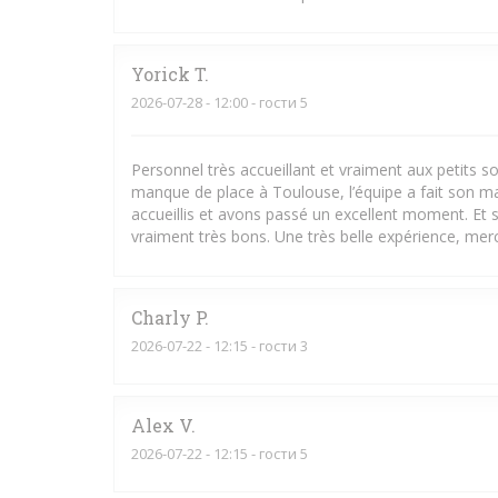
Yorick
T
2026-07-28
- 12:00 - гости 5
Personnel très accueillant et vraiment aux petits
manque de place à Toulouse, l’équipe a fait son m
accueillis et avons passé un excellent moment. Et s
vraiment très bons. Une très belle expérience, merci
Charly
P
2026-07-22
- 12:15 - гости 3
Alex
V
2026-07-22
- 12:15 - гости 5