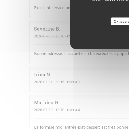
Excellent service and very good food,
Ок, все
Severine
B
2026-07-30
- 20:30 - гости 2
Bonne adresse. L'accueil est chaleureux et sympath
Irina
N
2026-07-31
- 20:15 - гости 3
Mathieu
H
2026-07-30
- 12:30 - гости 4
La formule midi entrée-plat-dessert est très bonne.