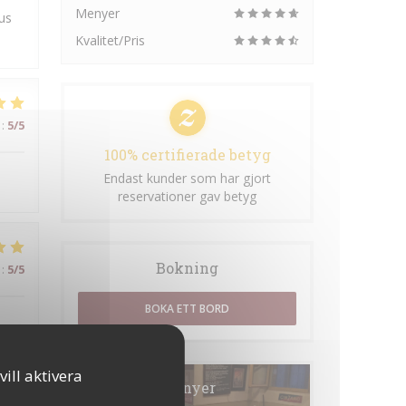
Menyer
us
Kvalitet/Pris
:
5
/5
100% certifierade betyg
Endast kunder som har gjort
reservationer gav betyg
Bokning
:
5
/5
BOKA ETT BORD
ill aktivera
Menyer