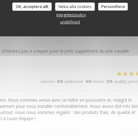
service
:
5
/5
ambience
:
5
/5
menu
:
5
/5
quality_price
OK, acceptera allt
Neka alla cookies
Personifiera
Integritetspolicy
undefined
service
:
5
/5
ambience
:
5
/5
menu
:
5
/5
quality_price
 N'hésitez pas à craquer pour le petit supplément du plat canaille
service
:
5
/5
ambience
:
5
/5
menu
:
5
/5
quality_price
 soins. Nous sommes venus avec un bébé en poussette et, malgré le
aximum pour nous installer confortablement. Nous avons été très bi
urtout, nous nous sommes régalés : des produits frais, de qualité et
 à toute l’équipe !