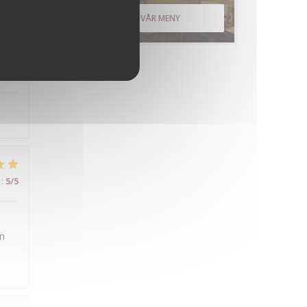
:
4
/5
UPPTÄCK VÅR MENY
:
5
/5
:
5
/5
en