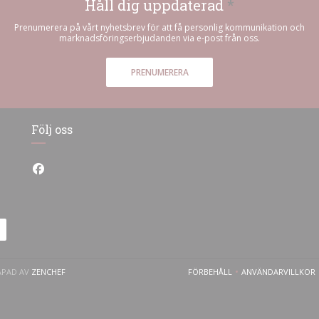
Håll dig uppdaterad
*
Prenumerera på vårt nyhetsbrev för att få personlig kommunikation och
marknadsföringserbjudanden via e-post från oss.
PRENUMERERA
Följ oss
Facebook ((öppnas i ett nytt fönster))
((ÖPPNAS I ETT NYTT FÖNSTER))
APAD AV
ZENCHEF
FÖRBEHÅLL
ANVÄNDARVILLKOR
((ÖPPNAS I ETT NYTT FÖNST
((ÖPPNAS