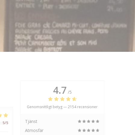
4.7
/5
Genomsnittligt betyg —
2154 recensioner
Tjänst
:
5
/5
Atmosfär