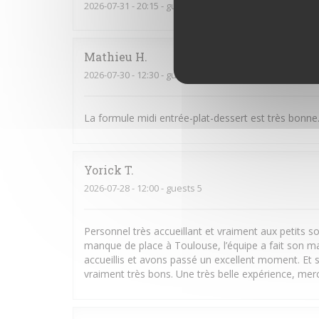
2026-07-31
- 20:15 - guests 3
Mathieu
H
2026-07-30
- 12:30 - guests 4
La formule midi entrée-plat-dessert est très bonne.
Yorick
T
2026-07-28
- 12:00 - guests 5
Personnel très accueillant et vraiment aux petits
manque de place à Toulouse, l’équipe a fait son m
accueillis et avons passé un excellent moment. Et s
vraiment très bons. Une très belle expérience, merci