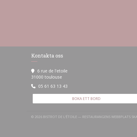
Kontakta oss
6 rue de l'etoile
((öppnas i ett nytt fönster))
31000 toulouse
05 61 63 13 43
BOKA ETT BORD
© 2026 BISTROT DE L'ÉTOILE — RESTAURANGENS WEBBPLATS SK