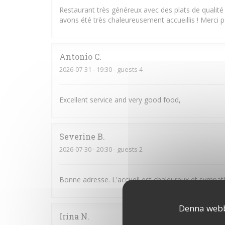
Restaurant très généreux avec des plats de qualit
avons été très chaleureusement accueillis ! Merci p
Antonio
C
2026-07-31
- 19:30 - guests 4
Excellent service and very good food,
Severine
B
2026-07-30
- 20:30 - guests 2
Bonne adresse. L'accueil est chaleureux et sympath
Denna webbp
Irina
N