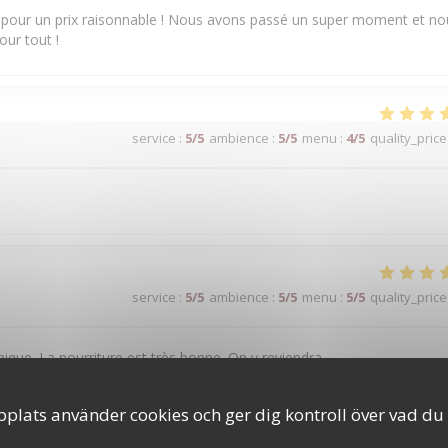
é pour un prix raisonnable ! Nous avons passé un super moment et no
our tout !
service
:
5
/5
ambience
:
5
/5
menu
:
4
/5
quality_price
service
:
5
/5
ambience
:
5
/5
menu
:
5
/5
quality_price
ique. La nourriture est très bonne. On y reviendra.
lats använder cookies och ger dig kontroll över vad du v