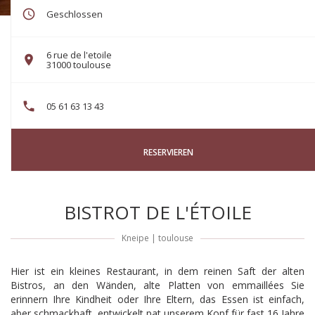
Geschlossen
6 rue de l'etoile
((öffnet ein neues Fenster))
31000 toulouse
05 61 63 13 43
RESERVIEREN
BISTROT DE L'ÉTOILE
Kneipe
|
toulouse
Hier ist ein kleines Restaurant, in dem reinen Saft der alten
Bistros, an den Wänden, alte Platten von emmaillées Sie
erinnern Ihre Kindheit oder Ihre Eltern, das Essen ist einfach,
aber schmackhaft, entwickelt pat unserem Kopf für fast 16 Jahre