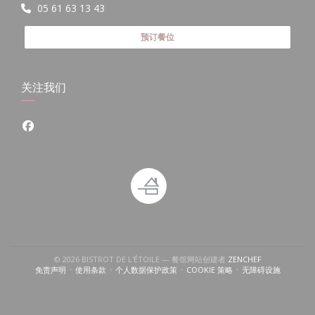
05 61 63 13 43
预订餐位
关注我们
Facebook ((在新窗口中打开))
((在新窗口中打开
© 2026 BISTROT DE L'ÉTOILE — 餐馆网站创建者
ZENCHEF
免责声明
使用条款
个人数据保护政策
COOKIE 策略
无障碍设施
((在新窗口中打开))
((在新窗口中打开))
((在新窗口中打开))
((在新窗口中打开))
((在新窗口中打开