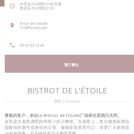
今天从12:00到13:45开放
然后从19:30到22:30
6 rue de l'etoile
((在新窗口中打开))
31000 toulouse
05 61 63 13 43
预订餐位
BISTROT DE L'ÉTOILE
酒馆
|
toulouse
尊敬的客户，来自Le Bistrot de l'Etoile广场将在星期日关闭。
这里是古老的酒吧的纯果汁的小餐馆。在墙壁上，复古搪瓷标牌会
提醒你的童年或者你的父母。食物是简单而可口，深受广大厨师近
16年的准备，它会破坏你与小家常菜肴。