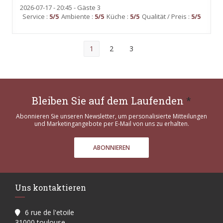
2026-07-17
- 20:45 - Gäste 3
Service
:
5
/5
Ambiente
:
5
/5
Küche
:
5
/5
Qualität / Preis
:
5
/5
1
2
3
Bleiben Sie auf dem Laufenden
*
Abonnieren Sie unseren Newsletter, um personalisierte Mitteilungen
und Marketingangebote per E-Mail von uns zu erhalten.
ABONNIEREN
Uns kontaktieren
6 rue de l'etoile
((öffnet ein neues Fenster))
31000 toulouse