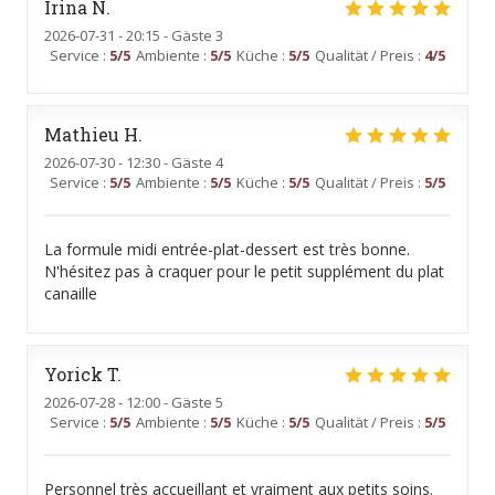
Irina
N
2026-07-31
- 20:15 - Gäste 3
Service
:
5
/5
Ambiente
:
5
/5
Küche
:
5
/5
Qualität / Preis
:
4
/5
Mathieu
H
2026-07-30
- 12:30 - Gäste 4
Service
:
5
/5
Ambiente
:
5
/5
Küche
:
5
/5
Qualität / Preis
:
5
/5
La formule midi entrée-plat-dessert est très bonne.
N'hésitez pas à craquer pour le petit supplément du plat
canaille
Yorick
T
2026-07-28
- 12:00 - Gäste 5
Service
:
5
/5
Ambiente
:
5
/5
Küche
:
5
/5
Qualität / Preis
:
5
/5
Personnel très accueillant et vraiment aux petits soins.