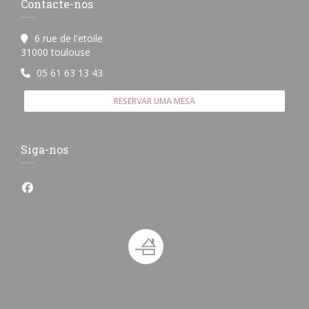
Contacte-nos
6 rue de l'etoile
((abre numa nova janela))
31000 toulouse
05 61 63 13 43
RESERVAR UMA MESA
Siga-nos
Facebook ((abre numa nova janela))