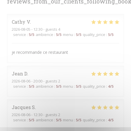
reviews_from_our_clients_following_boo
Cathy
V
2026-08-05
- 12:30 - guests 4
service
:
5
/5
ambience
:
5
/5
menu
:
5
/5
quality_price
:
5
/5
je recommande ce restaurant
Jean
D
2026-08-06
- 20:00 - guests 2
service
:
5
/5
ambience
:
5
/5
menu
:
5
/5
quality_price
:
4
/5
Jacques
S
2026-08-06
- 12:30 - guests 2
service
:
5
/5
ambience
:
5
/5
menu
:
5
/5
quality_price
:
4
/5