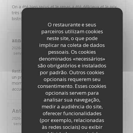
On a été bien reçus et le repas a été délicieux et le prix
très raisonnable. Et puis c'est de la vraie cuisine de
bistrot telle qu'on rêve d'en trouver.
O restaurante e seus
parceiros utilizam cookies
neste site, o que pode
anne
M
implicar na coleta de dados
2026-08-04
- 20:30 - guests 5
pessoais. Os cookies
service
:
5
/5
ambience
:
5
/5
menu
:
5
/5
quality_price
:
5
/5
denominados «necessários»
são obrigatórios e instalados
Restaurant très généreux avec des plats de qualité pour
por padrão. Outros cookies
un prix raisonnable ! Nous avons passé un super
opcionais requerem seu
moment et nous avons été très chaleureusement
consentimento. Esses cookies
accueillis ! Merci pour tout !
opcionais servem para
analisar sua navegação,
medir a audiência do site,
Antonio
C
oferecer funcionalidades
2026-07-31
- 19:30 - guests 4
(por exemplo, relacionadas
service
:
5
/5
ambience
:
5
/5
menu
:
4
/5
quality_price
:
5
/5
às redes sociais) ou exibir