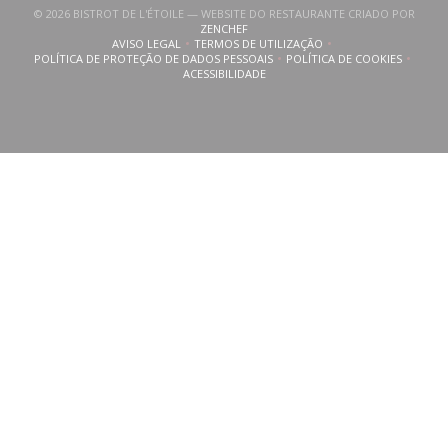
© 2026 BISTROT DE L'ÉTOILE — WEBSITE DO RESTAURANTE CRIADO POR
((ABRE NUMA NOVA JANELA))
ZENCHEF
AVISO LEGAL
TERMOS DE UTILIZAÇÃO
((ABRE NUMA NOVA JANELA))
((ABRE NUMA NOVA JANELA))
POLÍTICA DE PROTEÇÃO DE DADOS PESSOAIS
POLÍTICA DE COOKIES
((ABRE NUMA NOVA JANELA))
((ABRE NUMA NOVA
ACESSIBILIDADE
((ABRE NUMA NOVA JANELA))