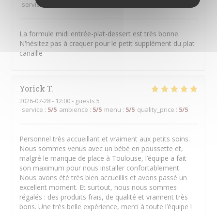
service
:
5
/5
ambience
:
5
/5
menu
:
5
/5
quality_price
:
5
/5
La formule midi entrée-plat-dessert est très bonne.
N'hésitez pas à craquer pour le petit supplément du plat
canaille
Yorick
T
2026-07-28
- 12:00 - guests 5
service
:
5
/5
ambience
:
5
/5
menu
:
5
/5
quality_price
:
5
/5
Personnel très accueillant et vraiment aux petits soins.
Nous sommes venus avec un bébé en poussette et,
malgré le manque de place à Toulouse, l’équipe a fait
son maximum pour nous installer confortablement.
Nous avons été très bien accueillis et avons passé un
excellent moment. Et surtout, nous nous sommes
régalés : des produits frais, de qualité et vraiment très
bons. Une très belle expérience, merci à toute l’équipe !