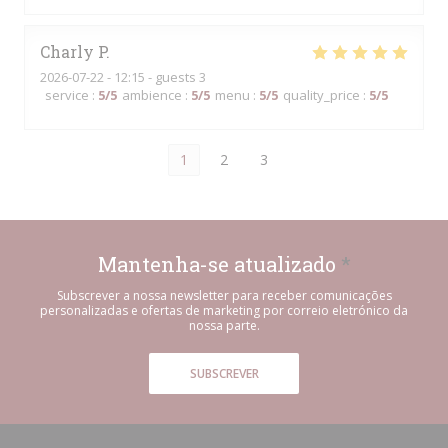
Charly
P
2026-07-22
- 12:15 - guests 3
service
:
5
/5
ambience
:
5
/5
menu
:
5
/5
quality_price
:
5
/5
1
2
3
Mantenha-se atualizado
*
Subscrever a nossa newsletter para receber comunicações
personalizadas e ofertas de marketing por correio eletrónico da
nossa parte.
SUBSCREVER